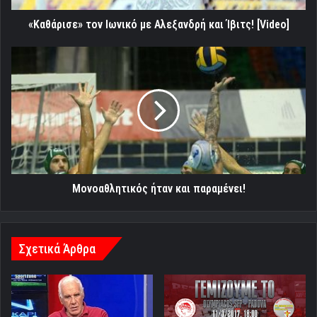
«Καθάρισε» τον Ιωνικό με Αλεξανδρή και Ίβιτς! [Video]
Μονοαθλητικός
ήταν
και
παραμένει!
Μονοαθλητικός ήταν και παραμένει!
Σχετικά Άρθρα