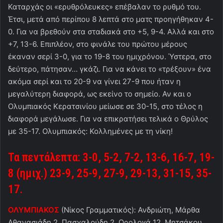
Καταρχάς οι «ερυθρόλευκες» επέβαλαν το ρυθμό του.
Έτσι, μετά από περίπου 8 λεπτά στο ματς προηγήθηκαν 4-
0. Για να βρεθούν στα σταδιακά στο +5, 9-4. Αλλά και στο
+7, 13-6. Επιπλέον, στο φινάλε του πρώτου μέρους
έκαναν σερί 3-0, για το 19-8 του ημιχρόνου. Ύστερα, στο
δεύτερο, πάτησαν… γκάζι. Για να κάνει το «τρέξουν» ένα
ακόμα σερί και το 20-9 να γίνει 27-9 που ήταν η
μεγαλύτερη διαφορά, ως εκείνο το σημείο. Αν και ο
Ολυμπιακός Κερατσινίου μείωσε σε 30-15, στο τέλος η
διαφορά μεγάλωσε. Για να επικρατήσει τελικά ο Θρύλος
με 35-17. Ολυμπιακός: Κολλημένες με τη νίκη!
Τα πεντάλεπτα: 3-0, 5-2, 7-2, 13-6, 16-7, 19-
8 (ημιχ.) 23-9, 25-9, 27-9, 29-13, 31-15, 35-
17.
ΟΛΥΜΠΙΑΚΟΣ
(Νίκος Γραμματικός): Ανδριώτη, Μάρθα
Αθανασιάδη 2, Πασχαλούδη 2, Ωρολογά 12, Μητσάκου,