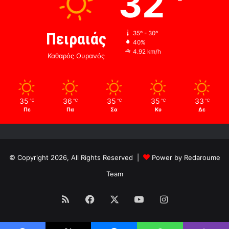
32
Πειραιάς
35º - 30º
40%
4.92 km/h
Καθαρός Ουρανός
35
36
35
35
33
℃
℃
℃
℃
℃
Πε
Πα
Σα
Κυ
Δε
© Copyright 2026, All Rights Reserved |
Power by Redaroume
Team
RSS
Facebook
X
YouTube
Instagram