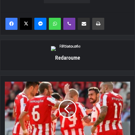
Messenger
WhatsApp
Viber
Κοινοποίηση μέσω ηλεκτρονικού ταχυδρομείου
Εκτύπωση
Redaroume
«Εξάρα»
στην
Βέροια!
[Video]