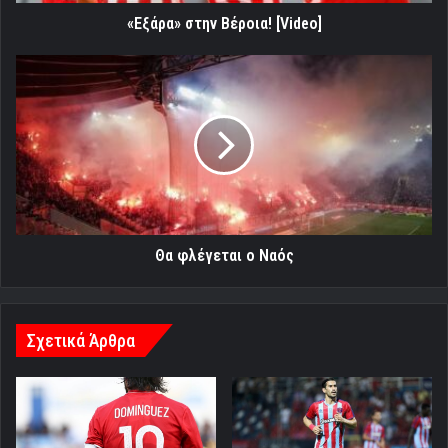
«Εξάρα» στην Βέροια! [Video]
Θα
φλέγεται
ο
Ναός
Θα φλέγεται ο Ναός
Σχετικά Άρθρα