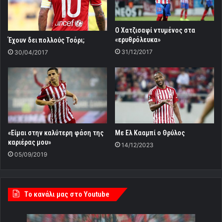
Ο Χατζισαφί ντυμένος στα
«ερυθρόλευκα»
Έχουν δει πολλούς Τσόρι;
31/12/2017
30/04/2017
«Είμαι στην καλύτερη φάση της
Με Ελ Κααμπί ο Θρύλος
καριέρας μου»
14/12/2023
05/09/2019
Tο κανάλι μας στο Youtube