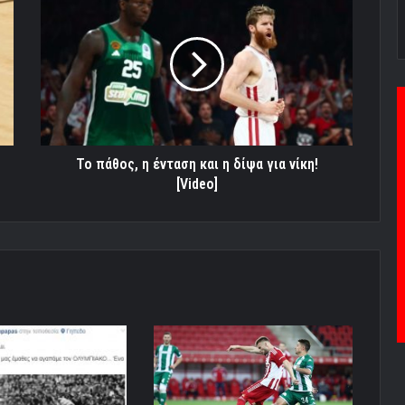
πάθος,
η
ένταση
και
η
δίψα
για
νίκη!
[Video]
Το πάθος, η ένταση και η δίψα για νίκη!
[Video]