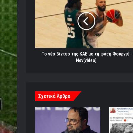
νέο
βίντεο
της
ΚΑΕ
με
τη
φάση
Φουρνιέ-
Ναν[video]
Το νέο βίντεο της ΚΑΕ με τη φάση Φουρνιέ-
Ναν[video]
Σχετικά Άρθρα