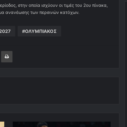
περίοδος, στην οποία ισχύουν οι τιμές του 2ου πίνακα,
ίωμα ανανέωσης των περσινών κατόχων.
·2027
ΟΛΥΜΠΙΑΚΟΣ
ger
ινοποίηση μέσω ηλεκτρονικού ταχυδρομείου
Εκτύπωση
Το