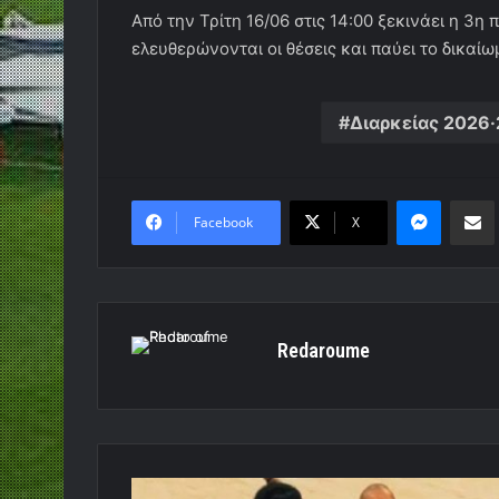
Από την Τρίτη 16/06 στις 14:00 ξεκινάει η 3η 
ελευθερώνονται οι θέσεις και παύει το δικα
Διαρκείας 2026
Messen
Κο
Facebook
X
Redaroume
Το