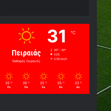
31
℃
Πειραιάς
35º - 30º
43%
3.58 km/h
Καθαρός Ουρανός
35
36
35
35
33
℃
℃
℃
℃
℃
Πε
Πα
Σα
Κυ
Δε