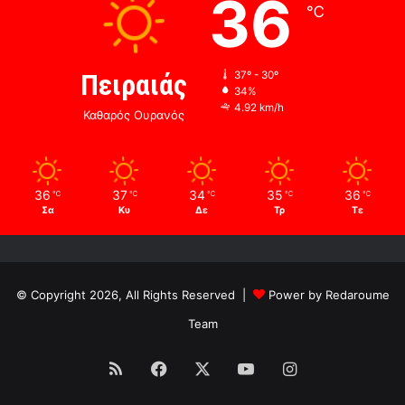
36
℃
Πειραιάς
37º - 30º
34%
4.92 km/h
Καθαρός Ουρανός
36
37
34
35
36
℃
℃
℃
℃
℃
Σα
Κυ
Δε
Τρ
Τε
© Copyright 2026, All Rights Reserved |
Power by Redaroume
Team
RSS
Facebook
X
YouTube
Instagram