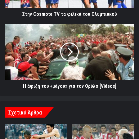
Στην Cosmote TV τα φιλικά του Ολυμπιακού
Η
άφιξη
του
«μάγου»
για
τον
Θρύλο
[Videos]
Η άφιξη του «μάγου» για τον Θρύλο [Videos]
Σχετικά Άρθρα