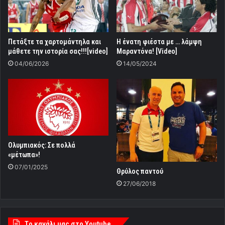
Πετάξτε τα χαρτομάντηλα και
H ένατη φιέστα με … λάμψη
μάθετε την ιστορία σας!!![video]
Μαραντόνα! [Video]
04/06/2026
14/05/2024
Ολυμπιακός: Σε πολλά
«μέτωπα»!
07/01/2025
Θρύλος παντού
27/06/2018
Tο κανάλι μας στο Youtube