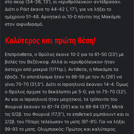
στο σκορ (34-38, 13′), οι «ερυθρόλευκοι» αντέδρασαν.
Διότι ο Ράιτ έκανε το 44-42 (, 17′), για να λήξει το
ημίχρονο 51-48. Αρνητικό οι 10-0 πόντοι της Μακάμπι
στον αιφνιδιασμό.
Καλύτερος και πρώτη θέση!
Επιπρόσθετα, ο Θρύλος έκανε 10-2 για το 61-50 (23′) με
βολές του Βεζένκοφ. Αλλά οι «ερυθρόλευκοι» ήταν
άστοχοι από μακριά (1/11τρ.). Αντίθετα, η Μακάμπι τα
έβαζε. Το αποτέλεσμα ήταν το 66-56 με τον Λι (26′) να
γίνει 70-70 (31,5”). Διότι οι Ισραηλινοί έκαναν 14-4. Όμως
ο Θρύλος άρχισε το δεκάλεπτο με 5-0, για το 75-70 (32′).
Αν και οι Ισραηλινοί ήταν μαχητικοί, τα τρίποντα του
Φουρνιέ έκαναν το 81-74 (35′) και το 89-84 (37′). Μετά
τις 0/2β. του Φουρνιέ (17,5”), το επιθετικό ριμπάουντ και οι
2/2β. του Πίτερς τελείωσαν το ματς (97-91). Για να λήξει
99-93 το ματς. Ολυμπιακός: Πρώτος και καλύτερος.