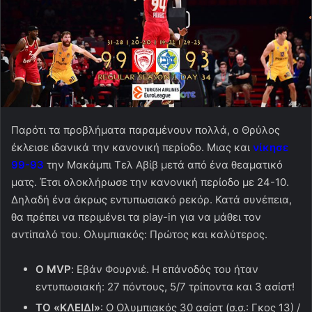
Παρότι τα προβλήματα παραμένουν πολλά, ο Θρύλος
έκλεισε ιδανικά την κανονική περίοδο. Μιας και
νίκησε
99-93
την Μακάμπι Τελ Αβίβ μετά από ένα θεαματικό
ματς. Έτσι ολοκλήρωσε την κανονική περίοδο με 24-10.
Δηλαδή ένα άκρως εντυπωσιακό ρεκόρ. Κατά συνέπεια,
θα πρέπει να περιμένει τα play-in για να μάθει τον
αντίπαλό του. Ολυμπιακός: Πρώτος και καλύτερος.
O
MVP
: Εβάν Φουρνιέ. Η επάνοδός του ήταν
εντυπωσιακή: 27 πόντους, 5/7 τρίποντα και 3 ασίστ!
ΤΟ «ΚΛΕΙΔΙ»
: Ο Ολυμπιακός 30 ασίστ (σ.σ.: Γκος 13) /