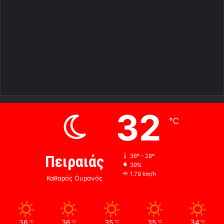
32
℃
Πειραιάς
36º - 28º
39%
1.79 km/h
Καθαρός Ουρανός
36
36
35
35
34
℃
℃
℃
℃
℃