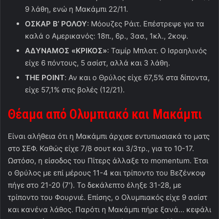
9 λάθη, ενώ η Μακάμπι 22/11.
ΟΣΚΑΡ Β’ ΡΟΛΟΥ
: Μόουζες Ράιτ. Επέστρεψε για τα
καλά ο Αμερικανός: 18π., 6ρ., 3ασ., 1κλ., 2κοψ.
ΑΔΥΝΑΜΟΣ «ΚΡΙΚΟΣ»
: Ταμίρ Μπλατ. Ο Ισραηλινός
είχε 6 πόντους, 5 ασίστ, αλλά και 3 λάθη.
THE POINT
: Αν και ο Θρύλος είχε 67,5% στα δίποντα,
είχε 57,1% στις βολές (12/21).
Θέαμα από Ολυμπιακό και Μακάμπι
Είναι αλήθεια ότι η Μακάμπι άρχισε εντυπωσιακά το ματς
στο ΣΕΦ. Καθώς είχε 7/8 σουτ και 3/3τρ., για το 10-17.
Ωστόσο, η είσοδος του Πίτερς άλλαξε το momentum. Έτσι
ο Θρύλος με επί μέρους 11-4 και τρίποντο του Βεζένκοφ
πήγε στο 21-20 (7′). Το δεκάλεπτο έληξε 31-28, με
τρίποντο του Φουρνιέ. Επίσης, ο Ολυμπιακός είχε 9 ασίστ
και κανένα λάθος. Παρότι η Μακάμπι πήρε ξανά… κεφάλι