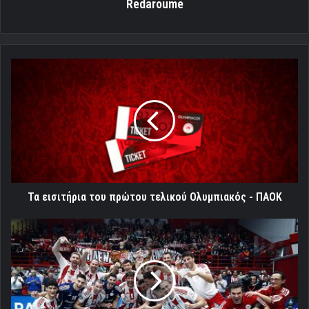
Redaroume
Τα
εισιτήρια
του
πρώτου
τελικού
Ολυμπιακός
-
ΠΑΟΚ
Τα εισιτήρια του πρώτου τελικού Ολυμπιακός - ΠΑΟΚ
Οι
«ερυθρόλευκοι»
έλαμψαν
στο
CEV
Champions