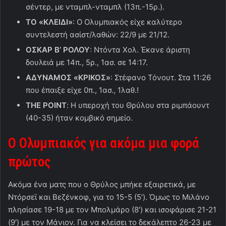
σέντερ, με νταμπλ-νταμπλ (13π.-15ρ.).
ΤΟ «ΚΛΕΙΔΙ»
: Ο Ολυμπιακός είχε καλύτερο
συντελεστή ασίστ/λαθών: 22/9 με 21/12.
ΟΣΚΑΡ Β’ ΡΟΛΟΥ
: Ντόντα Χολ. Έκανε άριστη
δουλειά με 14π., 5ρ., 1ασ. σε 14:17.
ΑΔΥΝΑΜΟΣ «ΚΡΙΚΟΣ»
: Στέφανο Τόνουτ. Στα 11:26
που έπαιξε είχε 0π., 1ασ., 1λαθ.!
THE POINT
: Η υπεροχή του Θρύλου στα ριμπάουντ
(40-35) ήταν κομβικό σημείο.
Ο Ολυμπιακός για ακόμα μια φορά
πρώτος
Ακόμα ένα ματς που ο Θρύλος μπήκε εξαιρετικά, με
Ντόρσεϊ και Βεζένκοφ, για το 15-5 (5′). Όμως το Μιλάνο
πλησίασε 19-18 με τον Μπολμάρο (8′) και ισοφάρισε 21-21
(9′) με τον Μάνιον. Για να κλείσει το δεκάλεπτο 26-23 με