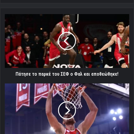
Πάτησε
το
παρκέ
του
ΣΕΦ
ο
Φαλ
και
αποθεώθηκε!
Πάτησε το παρκέ του ΣΕΦ ο Φαλ και αποθεώθηκε!
Πρώτος
και
καλύτερος
ΚΑΙ
ο
Νίκολα