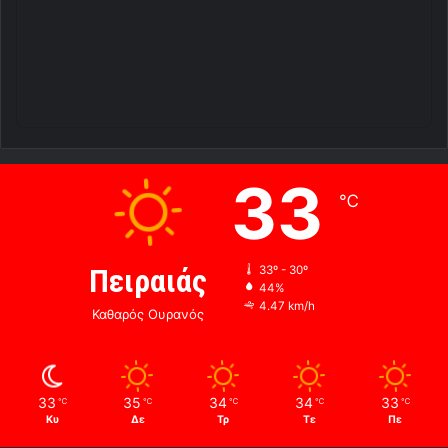
33
℃
Πειραιάς
33º - 30º
44%
4.47 km/h
Καθαρός Ουρανός
33
35
34
34
33
℃
℃
℃
℃
℃
Κυ
Δε
Τρ
Τε
Πε