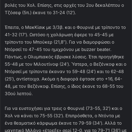
βολές του Χολ. Επίσης, στις αρχές του 2ου δεκαλέπτου ο
Τζόσεφ (5π.) έκανε το 31-24 (12′).
Έπειτα, ο ΜακΚίσικ με 3/3β. και ο Φουρνιέ με τρίποντο το
41-32 (17′). Ωστόσο η χαλάρωση έφερε το 45-45 με
τρίποντο του Μπούκερ (21,8”). Για να διαμορφώσει ο
Ντόρσεϊ το 47-45 του ημιχρόνου με buzzer beater.
Πάντως, ο Ολυμπιακός έβρισκε λύσεις. Έτσι προηγήθηκε
55-48 με τον Μιλουτίνοφ (24′). Ύστερα, ο Βεζένκοφ και ο
Ντόρσεϊ με τρίποντα έκαναν το 59-48 (24′) και το 62-48
(25′), αντίστοιχα. Ακόμα η διαφορά έφτασε στο +16, 64-
48, με τον Βεζένκοφ. Επίσης, ο ίδιος έκανε το 68-55 του
30ού λεπτού.
Για να ευστοχήσει για τρεις ο Φουρνιέ (73-55, 32′) και ο
Χολ να κάνει το 75-55 (32′). Επιπρόσθετα, ο Ντόντα με
ένα θεαματικό κάρφωμα έκανε το 79-59 (34′). Αλλά το
μαχητικό Μιλάνο «έτρεξε» σερί 12-0, για το 79-71 (36′) με