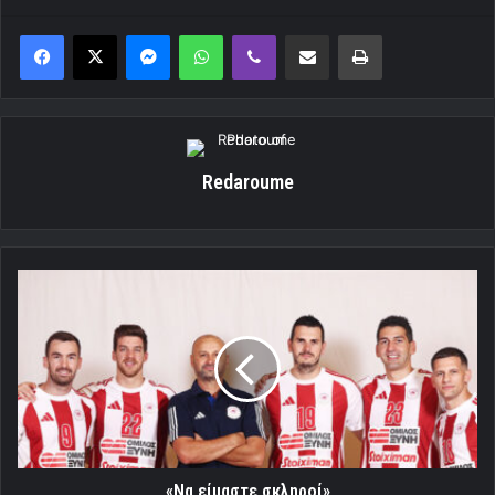
Messenger
WhatsApp
Viber
Κοινοποίηση μέσω ηλεκτρονικού ταχυδρομείου
Εκτύπωση
Redaroume
«Να
είμαστε
σκληροί»
«Να είμαστε σκληροί»