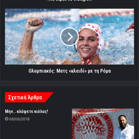
Ολυμπιακός:
Ματς
«κλειδί»
με
τη
Ρόμα
Ολυμπιακός: Ματς «κλειδί» με τη Ρόμα
Σχετικά Άρθρα
Μην… κλάψετε κιόλας!
06/06/2018