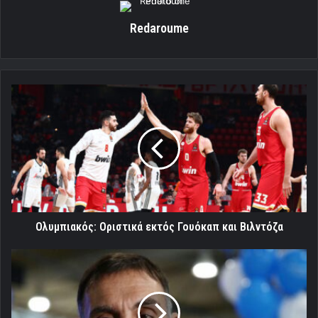
Redaroume
Ολυμπιακός:
Οριστικά
εκτός
Γουόκαπ
και
Βιλντόζα
Ολυμπιακός: Οριστικά εκτός Γουόκαπ και Βιλντόζα
Μπαρτζώκας:
«Δεν
μπαίνουμε
στη
λογική