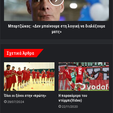
να
διαλέξουμε
ματς»
Μπαρτζώκας: «Δεν μπαίνουμε στη λογική να διαλέξουμε
ματς»
Σχετικά Άρθρα
Όλοι οι ξένοι στην «πρώτη»
Η παρακάμερα του
ντέρμπι(Video)
29/07/2024
22/11/2020