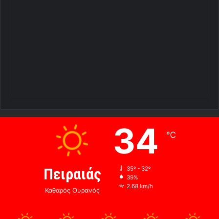
34
℃
Πειραιάς
35º - 32º
39%
2.68 km/h
Καθαρός Ουρανός