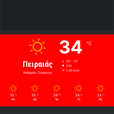
34
℃
Πειραιάς
35º - 31º
43%
5.36 km/h
Καθαρός Ουρανός
35
35
34
34
34
℃
℃
℃
℃
℃
Κυ
Δε
Τρ
Τε
Πε