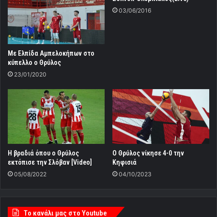
03/06/2016
Με Ελπίδα Αμπελοκήπων στο
κύπελλο ο Θρύλος
23/01/2020
Η βραδιά όπου ο Θρύλος
Ο Θρύλος νίκησε 4-0 την
εκτόπισε την Σλόβαν [Video]
Κηφισιά
05/08/2022
04/10/2023
Tο κανάλι μας στο Youtube