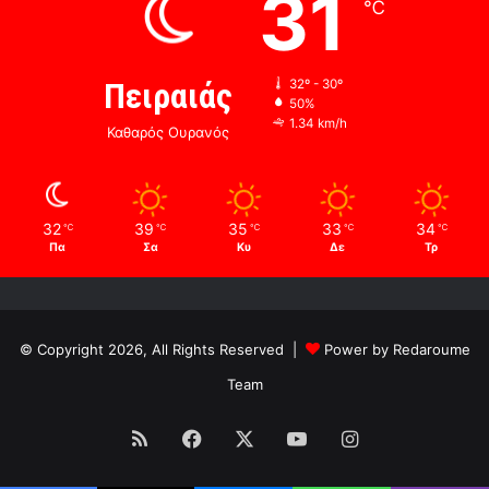
31
℃
Πειραιάς
32º - 30º
50%
1.34 km/h
Καθαρός Ουρανός
32
39
35
33
34
℃
℃
℃
℃
℃
Πα
Σα
Κυ
Δε
Τρ
© Copyright 2026, All Rights Reserved |
Power by Redaroume
Team
RSS
Facebook
X
YouTube
Instagram