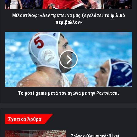
φιλικό
περιβάλλον»
Μιλουτίνοφ: «Δεν πρέπει να μας ξεγελάσει το φιλικό
περιβάλλον»
Το
post
game
μετά
τον
αγώνα
με
την
Ραντνίτσκι
Το post game μετά τον αγώνα με την Ραντνίτσκι
Σχετικά Άρθρα
Zoλνοκ-Ολυμπιακός(Live)