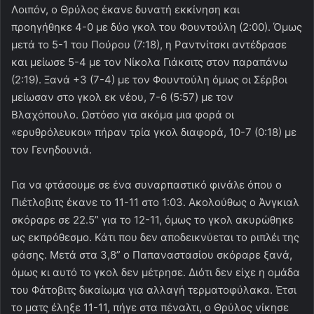
Λοιπόν, ο Θρύλος έκανε δυνατή εκκίνηση και
προηγήθηκε 4-0 με δύο γκολ του Φουντούλη (2:00). Όμως
μετά το 5-1 του Πούρου (7:18), η Ραντνίτσκι αντέδρασε
και μείωσε 5-4 με τον Νίκολα Γιάκσιτς στον παραπάνω
(2:19). Ξανά +3 (7-4) με τον Φουντούλη όμως οι Σέρβοι
μείωσαν στο γκολ εκ νέου, 7-6 (5:57) με τον
Βλαχόπουλο. Ωστόσο για ακόμα μια φορά οι
«ερυθρόλευκοι» πήραν τρία γκολ διαφορά, 10-7 (0:18) με
τον Γενηδουνιά.
Για να φτάσουμε σε ένα συναρπαστικό φινάλε όπου ο
Πιέτλοβιτς έκανε το 11-11 στο 1:03. Ακολούθως ο Άνγκιαλ
σκόραρε σε 22.5” για το 12-11, όμως το γκολ ακυρώθηκε
ως εκπρόθεσμο. Κάτι που δεν αποδεικνύεται το ριπλέι της
φάσης. Μετά στα 3,8” ο Παπαναστασίου σκόραρε ξανά,
όμως κι αυτό το γκολ δεν μέτρησε. Διότι δεν είχε η ομάδα
του Φάτοβιτς δικαίωμα για αλλαγή τερματοφύλακα. Έτσι
το ματς έληξε 11-11, πήγε στα πέναλτι, ο Θρύλος νίκησε