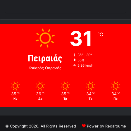
31
℃
Πειραιάς
35º - 30º
55%
5.36 km/h
Καθαρός Ουρανός
35
36
35
34
34
℃
℃
℃
℃
℃
Κυ
Δε
Τρ
Τε
Πε
© Copyright 2026, All Rights Reserved |
Power by Redaroume