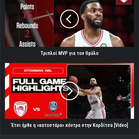
MVP
για
τον
Θρύλο
Τριπλοί MVP για τον Θρύλο
Έτσι
ήρθε
η
«κατοστάρα»
κόντρα
στην
Καρδίτσα
[Video]
Έτσι ήρθε η «κατοστάρα» κόντρα στην Καρδίτσα [Video]