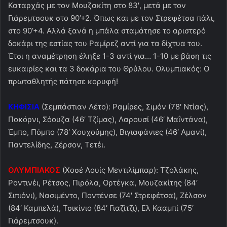
Καταρχάς με τον Μουζακίτη στο 83′, μετά με τον
Γιάρεμτσουκ στο 90’+2. Όπως και με τον Στρεφέτσα πάλι,
στο 90’+4. Αλλά ξανά η μπάλα σταμάτησε το αριστερό
δοκάρι της εστίας του Ραμίρεζ αντί για τα δίχτυα του.
Έτσι η αναμέτρηση έληξε 1-3 αντί για… 1-10 με βάση τις
ευκαιρίες και τα 3 δοκάρια του Θρύλου. Ολυμπιακός: Ο
πρωταθλητής πάτησε κορυφή!
ΚΗΦΙΣΙΑ
(Σεμπάστιαν Λέτο): Ραμίρες, Σιμόν (78′ Ντίας),
Ποκόρνι, Σόουζα (46′ Τζίμας), Λαρουσί (46′ Μαΐντάνα),
Έμπο, Πόμπο (78′ Χουχούμης), Βιγιαφάνιες (46′ Αμανί),
Παντελίδης, Ζέρσον, Τετέι.
ΟΛΥΜΠΙΑΚΟΣ
(Χοσέ Λουίς Μεντιλίμπαρ): Τζολάκης,
Ροντινέι, Ρέτσος, Πιρόλα, Ορτέγκα, Μουζακίτης (84′
Σιπιόνι), Νασιμέντο, Ποντένσε (74′ Στρεφέτσα), Ζέλσον
(84′ Καμπελά), Τσικίνιο (84′ Γιαζίτζι), Ελ Κααμπί (75′
Γιάρεμτσουκ).