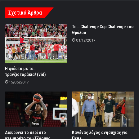
Σχετικά Άρθρα
Το… Challenge Cup Challenge του
Θρύλου
01/12/2017
Η φιέστα με τα…
τρανζιστοράκια! (vid)
15/05/2017
Διευρύνει το σερί στο
Κανένας λόγος ανησυχίας για
ντεμπούτο του Τζόουνς
Πέπε