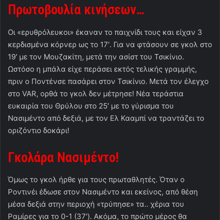
Πρωτοβουλία κινήσεων…
Οι «ερυθρόλευκοι» έκαναν το παιχνίδι τους και είχαν 3
κερδισμένα κόρνερ ως το 17′. Για να φτάσουν σε γκολ στο
19′ με τον Μουζακίτη, μετά την ασίστ του Τσικίνιο.
Ωστόσο η μπάλα είχε περάσει εκτός τελικής γραμμής,
πριν ο Ποντένσε πασάρει στον Τσικίνιο. Μετά τον έλεγχο
στο VAR, ορθά το γκολ δεν μέτρησε! Νέα τεράστια
ευκαιρία του Θρύλου στο 25′ με το γύρισμα του
Νασιμέντο από δεξιά, με τον Ελ Κααμπί να τραντάζει το
οριζόντιο δοκάρι!
Γκολάρα Νασιμέντο!
Όμως το γκολ ήρθε για τους πρωταθλητές. Όταν ο
Ροντινέι έδωσε στον Νασιμέντο και εκείνος, από θέση
μέσα δεξιά στην περιοχή «τρύπησε» τα.. χέρια του
Ραμίρες για το 0-1 (37′). Ακόμα, το πρώτο μέρος θα