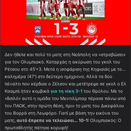
Δεν ήθελε και πολύ το ματς στη Νεάπολη να «στραβώσει»
για τον Ολυμπιακό. Καταρχάς η ακύρωση του γκολ του
Ρέτσου στο 45’+3. Μετά η ισοφάριση της Κηφισιάς με το…
καλημέρα (47′) στο δεύτερο ημίχρονο. Αλλά τα δύο
πέναλτι που κέρδισε ο Ζέλσον και μετέτρεψε σε γκολ ο Ελ
Κααμπί ήταν κομβικά
για τη νίκη 3-1
του Θρύλου. Με το
«διπλό» αυτό η ομάδα του Μεντιλίμπαρ πέρασε πάνω από
τον ΠΑΟΚ, στην πρώτη θέση, πριν το ματς του Δικεφάλου
του Βορρά στη Λεωφόρο. Γιατί με βάση την εικόνα του
ματς,
αυτό έπρεπε να τελειώσει… 10-1
! Ολυμπιακός: Ο
πρωταθλητής πάτησε κορυφή!