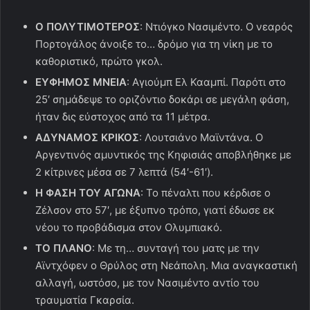
Ο ΠΟΛΥΤΙΜΟΤΕΡΟΣ
: Ντιόγκο Νασιμέντο. Ο νεαρός
Πορτογάλος άνοιξε το… δρόμο για τη νίκη με το
καθοριστικό, πρώτο γκολ.
ΕΥΦΗΜΟΣ ΜΝΕΙΑ
: Αγιούμπ Ελ Κααμπί. Παρότι στο
25′ σημάδεψε το οριζόντιο δοκάρι σε μεγάλη φάση,
ήταν δις εύστοχος από τα 11 μέτρα.
ΑΔΥΝΑΜΟΣ ΚΡΙΚΟΣ
: Λουτσιάνο Μαϊντάνα. Ο
Αργεντινός αμυντικός της Κηφισιάς αποβλήθηκε με
2 κίτρινες μέσα σε 7 λεπτά (54′-61′).
Η ΦΑΣΗ ΤΟΥ ΑΓΩΝΑ
: Το πέναλτι που κέρδισε ο
Ζέλσον στο 57′, με έξυπνο τρόπο, γιατί έδωσε εκ
νέου το προβάδισμα στον Ολυμπιακό.
ΤΟ ΠΛΑΝΟ
: Με τη… συνταγή του ματς με την
Αϊντχόφεν ο Θρύλος στη Νεάπολη. Μια αναγκαστική
αλλαγή, ωστόσο, με τον Νασιμέντο αντίο του
τραυματία Γκαρσία.