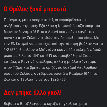
Ο Θρύλος ξανά μπροστά
Πράγματι, με το σκορ στο 1-1, οι «ερυθρόλευκοι»
ανέβασαν στροφές. Εξάλλου η Κηφισιά έπαιζε υπέρ του
δέοντος δυναμικά! Έτσι ο Αμανί έκανε ένα «ανόητο»
πέναλτι στον Ζέλσον, καθώς τον έσπρωξε από πίσω. Με
τον Ελ Κααμπί να ευστοχεί από την «άσπρη βούλα» για το
1-2 (57′). Επιπλέον ο Μαϊντάνα έκανε δύο σκληρά φάουλ
μέσα σε 7 λεπτά (54′ και 61′) και αποβλήθηκε! Στο…
καπάκι, ο Ροντινέι απείλησε, αλλά η μπάλα κόντραρε
στον Τζίμα και βρήκε το οριζόντιο δοκάρι! Ακολούθως
σουτ του Ζέλσον, αντέδρασε σωστά ο Ραμίρες (64′), το
ίδιο και ο Τζολάκης με τον Τετέι (65′).
Δεν μπήκε άλλο γκολ!
Βέβαια ο Βραζιλιάνος το έψαξε το γκολ και μετά.