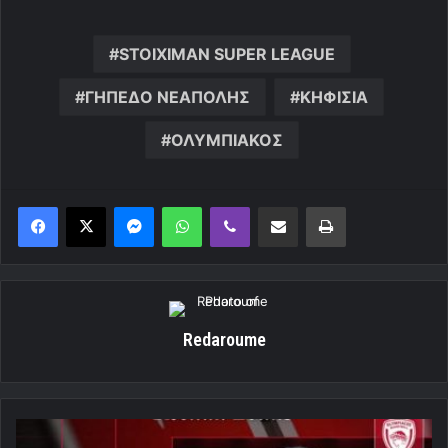
STOIXIMAN SUPER LEAGUE
ΓΗΠΕΔΟ ΝΕΑΠΟΛΗΣ
ΚΗΦΙΣΙΑ
ΟΛΥΜΠΙΑΚΟΣ
Messenger
WhatsApp
Viber
Κοινοποίηση μέσω ηλεκτρονικού ταχυδρομείου
Εκτύπωση
Redaroume
Τριπλοί