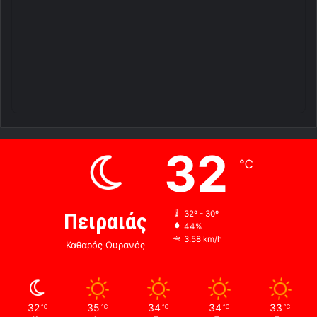
32
℃
Πειραιάς
32º - 30º
44%
3.58 km/h
Καθαρός Ουρανός
32
35
34
34
33
℃
℃
℃
℃
℃