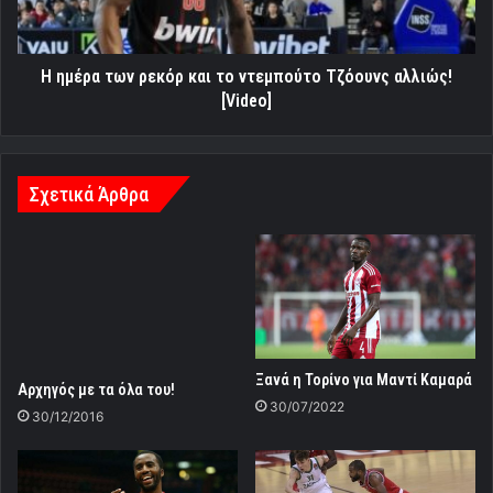
ντεμπούτο
Τζόουνς
αλλιώς!
[Video]
Η ημέρα των ρεκόρ και το ντεμπούτο Τζόουνς αλλιώς!
[Video]
Σχετικά Άρθρα
Ξανά η Τορίνο για Μαντί Καμαρά
Αρχηγός με τα όλα του!
30/07/2022
30/12/2016