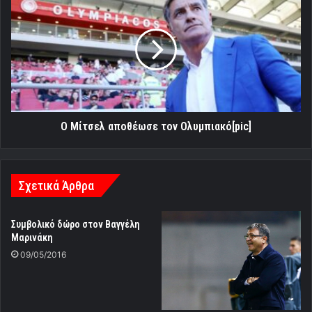
Μίτσελ
αποθέωσε
τον
Ολυμπιακό[pic]
Ο Μίτσελ αποθέωσε τον Ολυμπιακό[pic]
Σχετικά Άρθρα
Συμβολικό δώρο στον Βαγγέλη
Μαρινάκη
09/05/2016