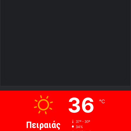
36
℃
Πειραιάς
37º - 30º
34%