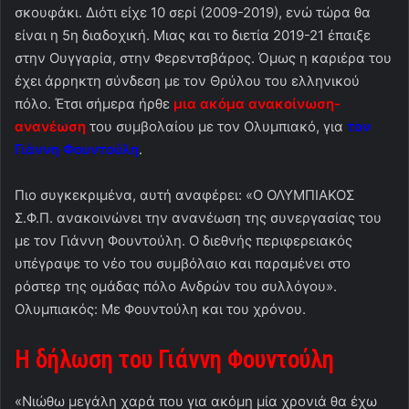
σκουφάκι. Διότι είχε 10 σερί (2009-2019), ενώ τώρα θα
είναι η 5η διαδοχική. Μιας και το διετία 2019-21 έπαιξε
στην Ουγγαρία, στην Φερεντσβάρος. Όμως η καριέρα του
έχει άρρηκτη σύνδεση με τον Θρύλου του ελληνικού
πόλο. Έτσι σήμερα ήρθε
μια ακόμα ανακοίνωση-
ανανέωση
του συμβολαίου με τον Ολυμπιακό, για
τον
Γιάννη Φουντούλη
.
Πιο συγκεκριμένα, αυτή αναφέρει: «Ο ΟΛΥΜΠΙΑΚΟΣ
Σ.Φ.Π. ανακοινώνει την ανανέωση της συνεργασίας του
με τον Γιάννη Φουντούλη. Ο διεθνής περιφερειακός
υπέγραψε το νέο του συμβόλαιο και παραμένει στο
ρόστερ της ομάδας πόλο Ανδρών του συλλόγου».
Ολυμπιακός: Με Φουντούλη και του χρόνου.
Η δήλωση του Γιάννη Φουντούλη
«Νιώθω μεγάλη χαρά που για ακόμη μία χρονιά θα έχω