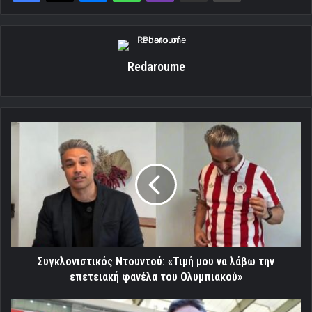
Redaroume
Συγκλονιστικός
Ντουντού:
«Τιμή
μου
να
λάβω
την
επετειακή
φανέλα
του
Συγκλονιστικός Ντουντού: «Τιμή μου να λάβω την
Ολυμπιακού»
επετειακή φανέλα του Ολυμπιακού»
Ο