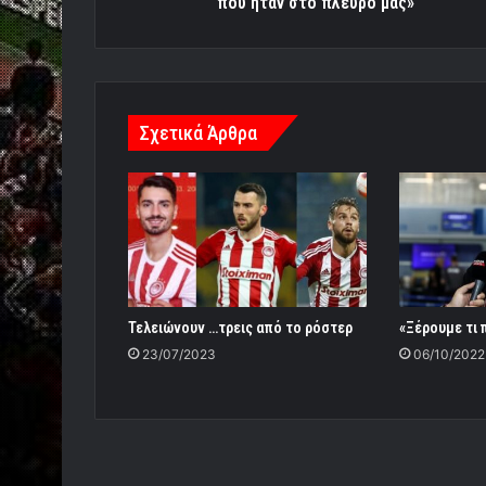
που ήταν στο πλευρό μας»
πλευρό
μας»
Σχετικά Άρθρα
Τελειώνουν …τρεις από το ρόστερ
«Ξέρουμε τι 
23/07/2023
06/10/2022