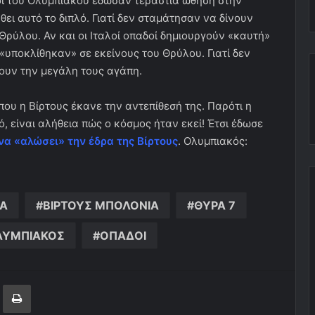
δοί του Ολυμπιακού έδωσαν τεράστια ώθηση στην
ει αυτό το διπλό. Γιατί δεν σταμάτησαν να δίνουν
Θρύλου. Αν και οι Ιταλοί οπαδοί δημιουργούν «καυτή»
«υποκλίθηκαν» σε εκείνους του Θρύλου. Γιατί δεν
ουν την μεγάλη τους αγάπη.
που η Βίρτους έκανε την αντεπίθεσή της. Παρότι η
 είναι αλήθεια πώς ο κόσμος ήταν εκεί! Έτσι έδωσε
να «αλώσει» την έδρα της Βίρτους
. Ολυμπιακός:
NA
ΒΙΡΤΟΥΣ ΜΠΟΛΟΝΙΑ
ΘΥΡΑ 7
ΛΥΜΠΙΑΚΟΣ
ΟΠΑΔΟΙ
ger
ινοποίηση μέσω ηλεκτρονικού ταχυδρομείου
Εκτύπωση