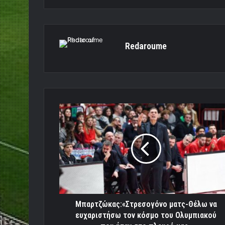
Redaroume
Μπαρτζώκας:«Στρεσογόνο
ματς-
Θέλω
να
ευχαριστήσω
τον
κόσμο
του
Ολυμπιακού
που
Μπαρτζώκας:«Στρεσογόνο ματς-Θέλω να
ήταν
ευχαριστήσω τον κόσμο του Ολυμπιακού
στο