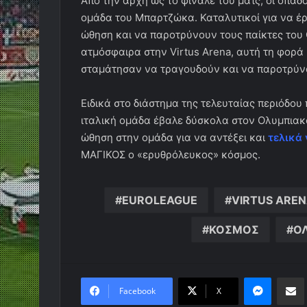
Από την αρχή ως το φινάλε του ματς, οι οπα
ομάδα του Μπαρτζώκα. Καταλυτικοί για να έρθ
ώθηση και να παροτρύνουν τους παίκτες του 
ατμόσφαιρα στην Virtus Arena, αυτή τη φορά 
σταμάτησαν να τραγουδούν και να παροτρύν
Ειδικά στο διάστημα της τελευταίας περιόδου 
ιταλική ομάδα έβαλε δύσκολα στον Ολυμπιακό,
ώθηση στην ομάδα για να αντέξει και
τελικά 
ΜΑΓΙΚΟΣ ο «ερυθρόλευκος» κόσμος.
EUROLEAGUE
VIRTUS ARE
ΚΟΣΜΟΣ
Ο
Messen
Κο
Facebook
X