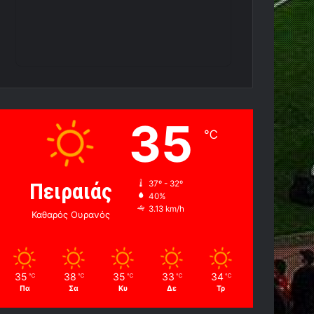
35
℃
Πειραιάς
37º - 32º
40%
3.13 km/h
Καθαρός Ουρανός
35
38
35
33
34
℃
℃
℃
℃
℃
Πα
Σα
Κυ
Δε
Τρ