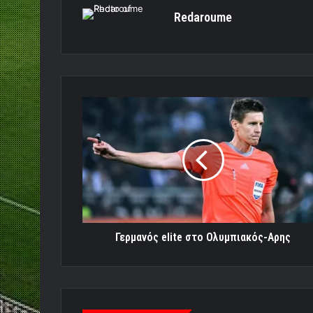
Redaroume
Γερμανός
elite
στο
Ολυμπιακός-
Αρης
Γερμανός elite στο Ολυμπιακός-Αρης