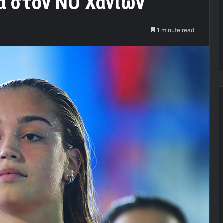
α στον ΝΟ Χανίων
1 minute read