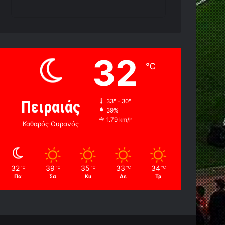
32
℃
Πειραιάς
33º - 30º
39%
1.79 km/h
Καθαρός Ουρανός
32
39
35
33
34
℃
℃
℃
℃
℃
Πα
Σα
Κυ
Δε
Τρ