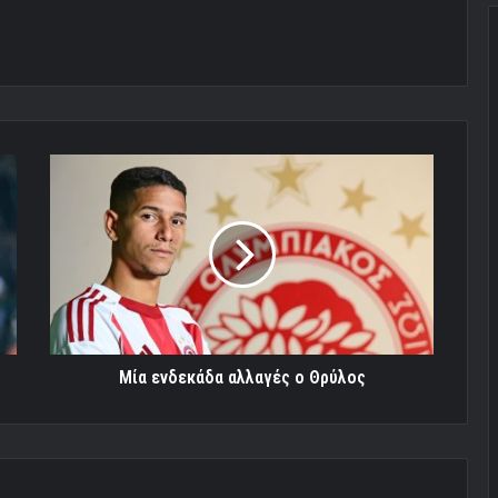
Μία
ενδεκάδα
αλλαγές
ο
Θρύλος
Μία ενδεκάδα αλλαγές ο Θρύλος