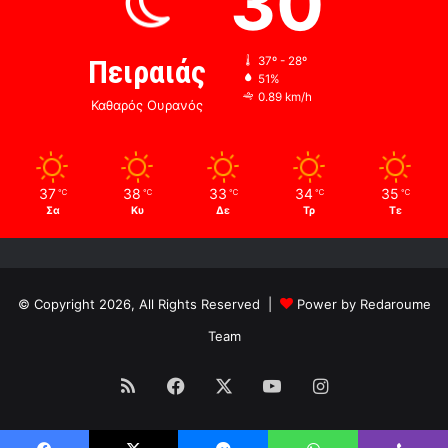
30
Πειραιάς
37º - 28º
51%
0.89 km/h
Καθαρός Ουρανός
37
38
33
34
35
℃
℃
℃
℃
℃
Σα
Κυ
Δε
Τρ
Τε
© Copyright 2026, All Rights Reserved |
Power by Redaroume
Team
RSS
Facebook
X
YouTube
Instagram