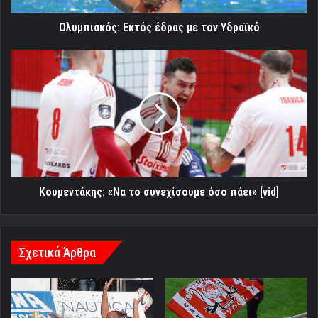
Ολυμπιακός: Εκτός έδρας με τον Υδραϊκό
Κουμεντάκης:
«Να
το
συνεχίσουμε
όσο
πάει»
[vid]
Κουμεντάκης: «Να το συνεχίσουμε όσο πάει» [vid]
Σχετικά Άρθρα