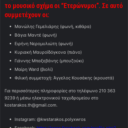
το μουσικό σχήμα οι “Ετερώνυμοι”. Σε αυτό
συμμετέχουν οι:
Μανώλης Γεμελιάρης (φωνή, κιθάρα)
Βάγια Μαντέ (φωνή)
Ειρήνη Νερομυλιώτη (φωνή)
Κυριακή Μαυροïδόγκονα (πιάνο)
Γιάννης Μπαξεβάνης (μπουζούκι)
Μαίρη Ward (βιολί)
Φιλική συμμετοχή: Άγγελος Κουσάκης (κρουστά)
Για περισσότερες πληροφορίες στο τηλέφωνο 210 363
9239 ή μέσω ηλεκτρονικού ταχυδρομείου στο
kostarakos.th@gmail.com.
Instagram: @kwstarakos.polyxwros
Facebook:
https://www.facebook.com/profile.php?