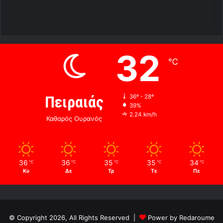
32
℃
Πειραιάς
36º - 28º
39%
2.24 km/h
Καθαρός Ουρανός
36
36
35
35
34
℃
℃
℃
℃
℃
Κυ
Δε
Τρ
Τε
Πε
© Copyright 2026, All Rights Reserved |
Power by Redaroume