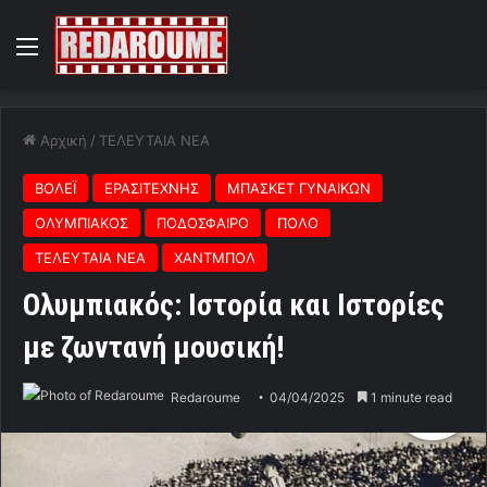
Menu
Αρχική
/
ΤΕΛΕΥΤΑΙΑ ΝΕΑ
ΒΟΛΕΪ
ΕΡΑΣΙΤΕΧΝΗΣ
ΜΠΑΣΚΕΤ ΓΥΝΑΙΚΩΝ
ΟΛΥΜΠΙΑΚΟΣ
ΠΟΔΟΣΦΑΙΡΟ
ΠΟΛΟ
ΤΕΛΕΥΤΑΙΑ ΝΕΑ
ΧΑΝΤΜΠΟΛ
Ολυμπιακός: Ιστορία και Ιστορίες
με ζωντανή μουσική!
Redaroume
04/04/2025
1 minute read