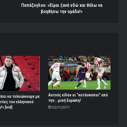
ομάδα!»
Παπάζογλου: «Είμαι ξανά εδώ και θέλω να
βοηθήσω την ομάδα!»
Αυτούς είδαν οι “κατάσκοποι” από
έπει να τελειώνουμε με
την… μισή Ευρώπη!
τίες του ελληνικού
» [vid]
02/11/2017