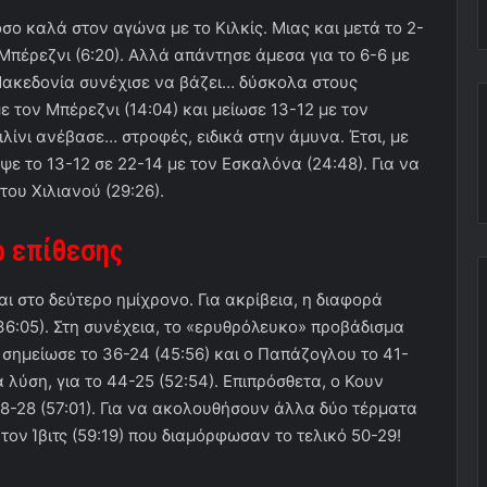
σο καλά στον αγώνα με το Κιλκίς. Μιας και μετά το 2-
ν Μπέρεζνι (6:20). Αλλά απάντησε άμεσα για το 6-6 με
Μακεδονία συνέχισε να βάζει… δύσκολα στους
ε τον Μπέρεζνι (14:04) και μείωσε 13-12 με τον
ιλίνι ανέβασε… στροφές, ειδικά στην άμυνα. Έτσι, με
εψε το 13-12 σε 22-14 με τον Εσκαλόνα (24:48). Για να
του Χιλιανού (29:26).
ρ επίθεσης
αι στο δεύτερο ημίχρονο. Για ακρίβεια, η διαφορά
(36:05). Στη συνέχεια, το «ερυθρόλευκο» προβάδισμα
 σημείωσε το 36-24 (45:56) και ο Παπάζογλου το 41-
 λύση, για το 44-25 (52:54). Επιπρόσθετα, ο Κουν
-28 (57:01). Για να ακολουθήσουν άλλα δύο τέρματα
τον Ίβιτς (59:19) που διαμόρφωσαν το τελικό 50-29!