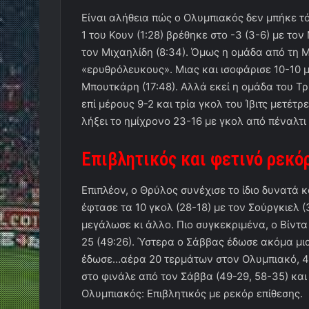
Είναι αλήθεια πώς ο Ολυμπιακός δεν μπήκε τό
1 του Κουν (1:28) βρέθηκε στο -3 (3-6) με το
τον Μιχαηλίδη (8:34). Όμως η ομάδα από τη 
«ερυθρόλευκους». Μιας και ισοφάρισε 10-10 μ
Μπουτκάρη (17:48). Αλλά εκεί η ομάδα του Τρ
επί μέρους 9-2 και τρία γκολ του Ίβιτς μετέτρ
λήξει το ημίχρονο 23-16 με γκολ από πέναλτι 
Επιβλητικός και φετινό ρεκό
Επιπλέον, ο Θρύλος συνέχισε το ίδιο δυνατά κ
έφτασε τα 10 γκολ (28-18) με τον Σούργκιελ 
μεγάλωσε κι άλλο. Πιο συγκεκριμένα, ο Βίντα
25 (49:26). Ύστερα ο Σάββας έδωσε ακόμα μια
έδωσε…αέρα 20 τερμάτων στον Ολυμπιακό, 48
στο φινάλε από τον Σάββα (49-29, 58-35) και 
Ολυμπιακός: Επιβλητικός με ρεκόρ επίθεσης.