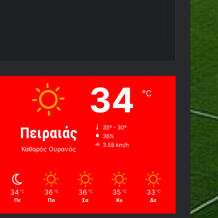
34
℃
Πειραιάς
35º - 30º
36%
3.58 km/h
Καθαρός Ουρανός
34
36
36
35
33
℃
℃
℃
℃
℃
Πε
Πα
Σα
Κυ
Δε