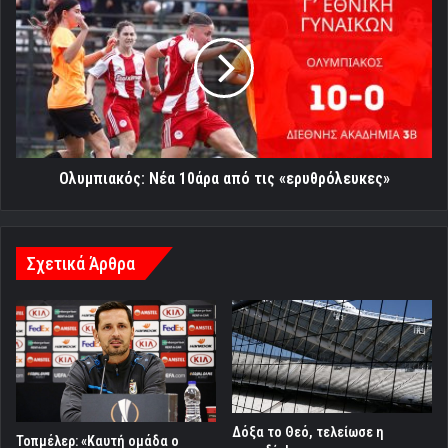
Νέα
10άρα
από
τις
«ερυθρόλευκες»
Ολυμπιακός: Νέα 10άρα από τις «ερυθρόλευκες»
Σχετικά Άρθρα
Δόξα το Θεό, τελείωσε η
Τοπμέλερ: «Καυτή ομάδα ο