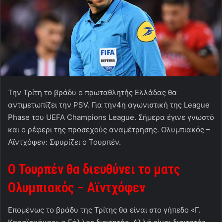
Την Τρίτη το βράδυ ο πρωταθλητής Ελλάδας θα
αντιμετωπίζει την PSV. Για την4η αγωνιστική της League
Phase του UEFA Champions League. Σήμερα έγινε γνωστό
και ο ρέφερι της προσεχούς αναμέτρησης. Ολυμπιακός –
Αϊντχόφεν: Σφυρίζει ο Τουρπέν.
Ο Τουρπέν θα διευθύνει το ματς
Ολυμπιακός – Αϊντχόφεν
Επομένως το βράδυ της Τρίτης θα είναι στο γήπεδο «Γ.