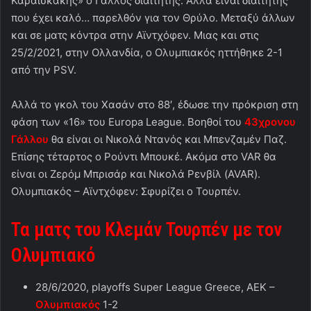
Καραϊσκάκης» ο Γάλλος διαιτητής. Αλλά είναι διαιτητής
που έχει καλό… παρελθόν για τον Θρύλο. Μεταξύ άλλων
και σε ματς κόντρα στην Αϊντχόφεν. Μιας και στις
25/2/2021, στην Ολλανδία, ο Ολυμπιακός ηττήθηκε 2-1
από την PSV.
Αλλά το γκολ του Χασάν στο 88′, έδωσε την πρόκριση στη
φάση των «16» του Europa League. Βοηθοί του
43χρονου
Γάλλου
θα είναι οι Νικολά Ντανός και Μπενζαμέν Παζ.
Επίσης τέταρτος ο Ρούντι Μπουκέ. Ακόμα στο VAR θα
είναι οι Ζερόμ Μπρισάρ και Νικολά Ρενβίλ (AVAR).
Ολυμπιακός – Αϊντχόφεν: Σφυρίζει ο Τουρπέν.
Τα ματς του Κλεμάν Τουρπέν με τον
Ολυμπιακό
28/6/2020, playoffs Super League Greece, ΑΕΚ –
Ολυμπιακός
1-2