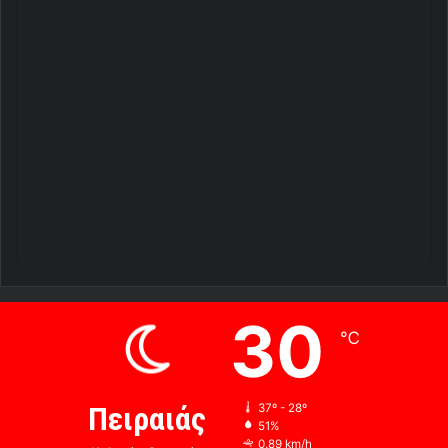
30
℃
Πειραιάς
37º - 28º
51%
0.89 km/h