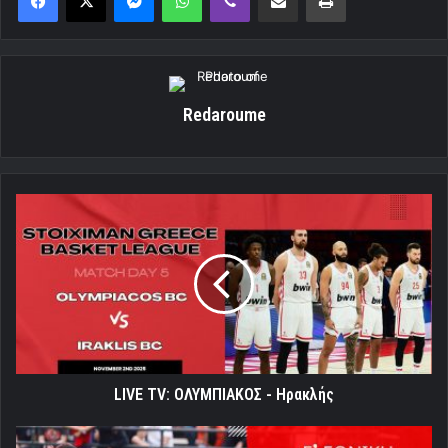
Redaroume
LIVE
TV:
ΟΛΥΜΠΙΑΚΟΣ
-
Ηρακλής
LIVE TV: ΟΛΥΜΠΙΑΚΟΣ - Ηρακλής
Ολυμπιακός: