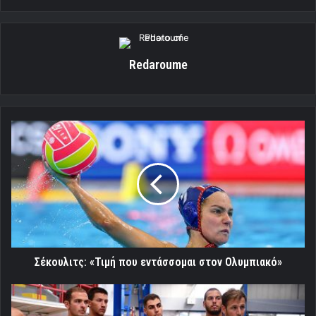
Redaroume
Σέκουλιτς:
«Τιμή
που
εντάσσομαι
στον
Ολυμπιακό»
Σέκουλιτς: «Τιμή που εντάσσομαι στον Ολυμπιακό»
Ολυμπιακός:
Κοινή