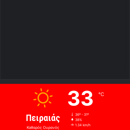
33
℃
Πειραιάς
36º - 31º
38%
1.34 km/h
Καθαρός Ουρανός