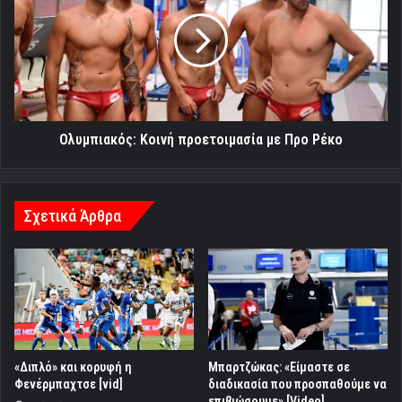
προετοιμασία
με
Προ
Ρέκο
Ολυμπιακός: Κοινή προετοιμασία με Προ Ρέκο
Σχετικά Άρθρα
«Διπλό» και κορυφή η
Μπαρτζώκας: «Είμαστε σε
Φενέρμπαχτσε [vid]
διαδικασία που προσπαθούμε να
επιβιώσουμε» [Video]