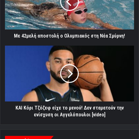
Ολυμπιακός
στη
Νέα
Σμύρνη!
Με 42μελή αποστολή ο Ολυμπιακός στη Νέα Σμύρνη!
ΚΑΙ
Κόρι
Τζόζεφ
είχε
το
μενού!
Δεν
σταματούν
την
ενίσχυση
ΚΑΙ Κόρι Τζόζεφ είχε το μενού! Δεν σταματούν την
οι
ενίσχυση οι Αγγελόπουλοι [video]
Αγγελόπουλοι
[video]