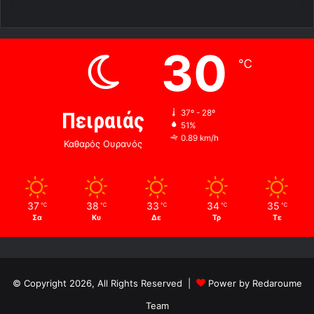
30
℃
Πειραιάς
37º - 28º
51%
0.89 km/h
Καθαρός Ουρανός
37
38
33
34
35
℃
℃
℃
℃
℃
Σα
Κυ
Δε
Τρ
Τε
© Copyright 2026, All Rights Reserved |
Power by Redaroume
Team