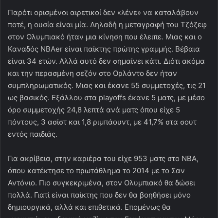
Παρότι ορισμένοι αιρετικοί δεν «λένε» να καταλάβουν
ποτέ, η ουσία είναι μία. Δηλαδή η μεταγραφή του Τζόζεφ
στον Ολυμπιακό ήταν μια κίνηση που έλειπε. Μιας και ο
Καναδός NBAer είναι παίκτης πρώτης γραμμής. Βέβαια
είναι 34 ετών. Αλλά αυτό δεν σημαίνει κάτι. Διότι ακόμα
και την περασμένη σεζόν στο Ορλάντο δεν ήταν
συμπληρωματικός. Μιας και έκανε 55 συμμετοχές, τις 21
ως βασικός. Εξάλλου στα playoffs έκανε 5 ματς, με μέσο
όρο συμμετοχής 24,8 λεπτά ανά ματς όπου είχε 5
πόντους, 3 ασίστ και 1,8 ριμπάουντ, με 41,7% στα σουτ
εντός παιδιάς.
Για ακρίβεια, στην καριέρα του είχε 953 ματς στο ΝΒΑ,
όπου κατέκτησε το πρωτάθλημα το 2014 με το Σαν
Αντόνιο. Πιο συγκεκριμένα, στον Ολυμπιακό θα δώσει
πολλά. Γιατί είναι παίκτης που δεν θα βοηθήσει μόνο
δημιουργικά, αλλά και επιθετικά. Επομένως θα