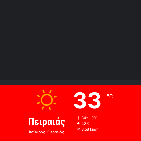
33
℃
Πειραιάς
34º - 30º
43%
3.58 km/h
Καθαρός Ουρανός