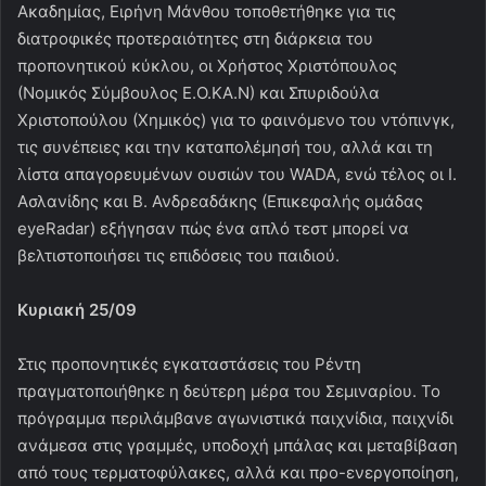
Ακαδημίας, Ειρήνη Μάνθου τοποθετήθηκε για τις
διατροφικές προτεραιότητες στη διάρκεια του
προπονητικού κύκλου, οι Χρήστος Χριστόπουλος
(Νομικός Σύμβουλος Ε.Ο.ΚΑ.Ν) και Σπυριδούλα
Χριστοπούλου (Χημικός) για το φαινόμενο του ντόπινγκ,
τις συνέπειες και την καταπολέμησή του, αλλά και τη
λίστα απαγορευμένων ουσιών του WADA, ενώ τέλος οι Ι.
Ασλανίδης και Β. Ανδρεαδάκης (Επικεφαλής ομάδας
eyeRadar) εξήγησαν πώς ένα απλό τεστ μπορεί να
βελτιστοποιήσει τις επιδόσεις του παιδιού.
Κυριακή 25/09
Στις προπονητικές εγκαταστάσεις του Ρέντη
πραγματοποιήθηκε η δεύτερη μέρα του Σεμιναρίου. Το
πρόγραμμα περιλάμβανε αγωνιστικά παιχνίδια, παιχνίδι
ανάμεσα στις γραμμές, υποδοχή μπάλας και μεταβίβαση
από τους τερματοφύλακες, αλλά και προ-ενεργοποίηση,