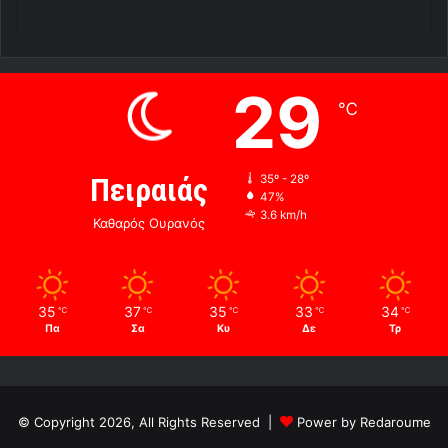
29
℃
Πειραιάς
35º - 28º
47%
3.6 km/h
Καθαρός Ουρανός
35
37
35
33
34
℃
℃
℃
℃
℃
Πα
Σα
Κυ
Δε
Τρ
© Copyright 2026, All Rights Reserved |
Power by Redaroume