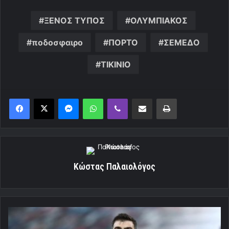
ΞΕΝΟΣ ΤΥΠΟΣ
ΟΛΥΜΠΙΑΚΟΣ
ποδοσφαιρο
ΠΟΡΤΟ
ΣΕΜΕΔΟ
ΤΙΚΙΝΙΟ
Messenger
WhatsApp
Viber
Κοινοποίηση μέσω ηλεκτρονικού ταχυδρομείου
Εκτύπωση
Κώστας Παλαιολόγος
Η
ατελείωτη