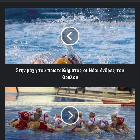
Στην
μάχη
του
πρωταθλήματος
οι
Νέοι
άνδρες
του
Θρύλου
Στην μάχη του πρωταθλήματος οι Νέοι άνδρες του
Θρύλου
Και
τώρα
Γλυφάδα
για
τα
κορίτσια
του
Θρύλου