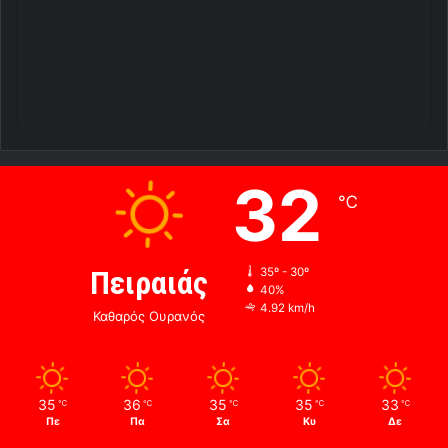
32
℃
Πειραιάς
35º - 30º
40%
4.92 km/h
Καθαρός Ουρανός
35
36
35
35
33
℃
℃
℃
℃
℃
Πε
Πα
Σα
Κυ
Δε