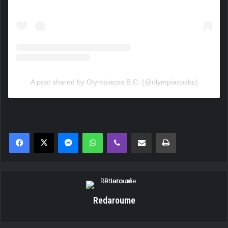
A post shared by Olympiacos B.C. (@olympiacosbc)
Messenger
WhatsApp
Viber
Κοινοποίηση μέσω ηλεκτρονικού ταχυδρομείου
Εκτύπωση
Redaroume