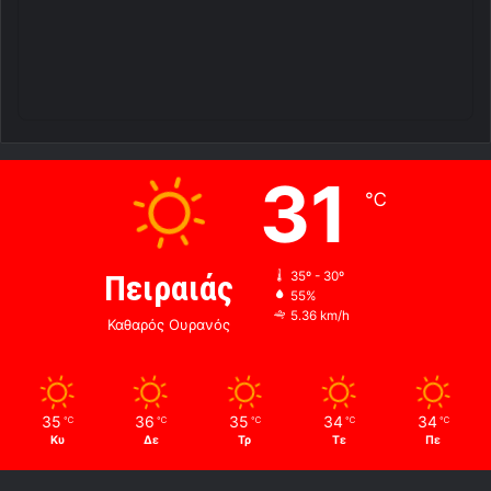
31
℃
Πειραιάς
35º - 30º
55%
5.36 km/h
Καθαρός Ουρανός
35
36
35
34
34
℃
℃
℃
℃
℃
Κυ
Δε
Τρ
Τε
Πε