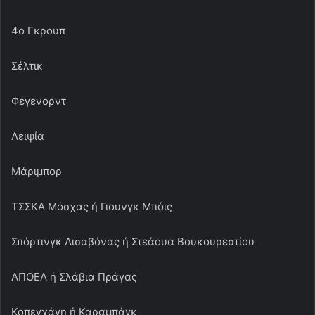
4ο Γκρουπ
Σέλτικ
Φέγενορντ
Λειψία
Μάριμπορ
ΤΣΣΚΑ Μόσχας ή Γιουνγκ Μπόις
Σπόρτινγκ Λισαβόνας ή Στεάουα Βουκουρεστίου
ΑΠΟΕΛ ή Σλάβια Πράγας
Κοπεγχάγη ή Καραμπάγκ