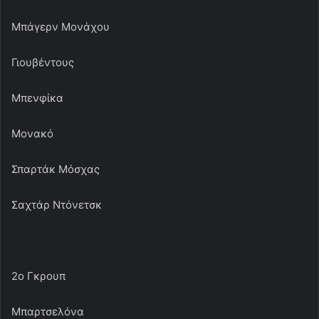
Μπάγερν Μονάχου
Γιουβέντους
Μπενφίκα
Μονακό
Σπαρτάκ Μόσχας
Σαχτάρ Ντόνετσκ
2ο Γκρουπ
Μπαρτσελόνα