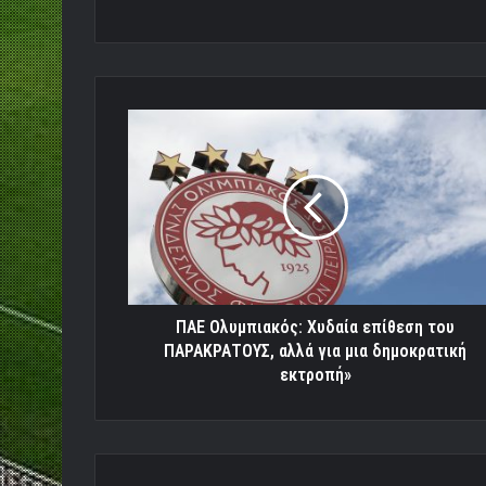
ΠΑΕ
Ολυμπιακός:
Χυδαία
επίθεση
του
ΠΑΡΑΚΡΑΤΟΥΣ,
αλλά
για
μια
δημοκρατική
ΠΑΕ Ολυμπιακός: Χυδαία επίθεση του
εκτροπή»
ΠΑΡΑΚΡΑΤΟΥΣ, αλλά για μια δημοκρατική
εκτροπή»