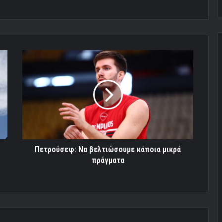
Πετρούσεφ:
Να
βελτιώσουμε
κάποια
μικρά
πράγματα
Πετρούσεφ: Να βελτιώσουμε κάποια μικρά
πράγματα