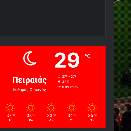
29
℃
Πειραιάς
37º - 27º
48%
0.89 km/h
Καθαρός Ουρανός
37
38
33
34
35
℃
℃
℃
℃
℃
Σα
Κυ
Δε
Τρ
Τε