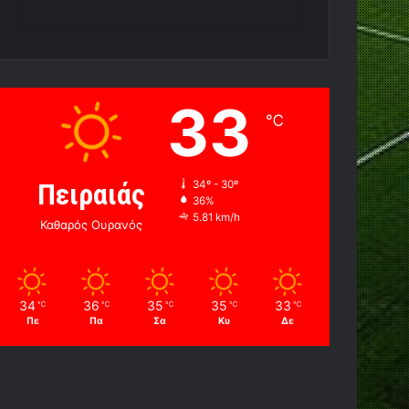
33
℃
Πειραιάς
34º - 30º
36%
5.81 km/h
Καθαρός Ουρανός
34
36
35
35
33
℃
℃
℃
℃
℃
Πε
Πα
Σα
Κυ
Δε