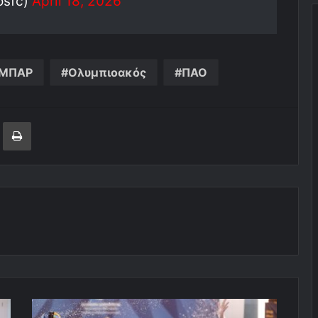
osfc)
April 18, 2026
ΙΜΠΑΡ
Ολυμπιοακός
ΠΑΟ
ger
ινοποίηση μέσω ηλεκτρονικού ταχυδρομείου
Εκτύπωση
Καθηλωτικός