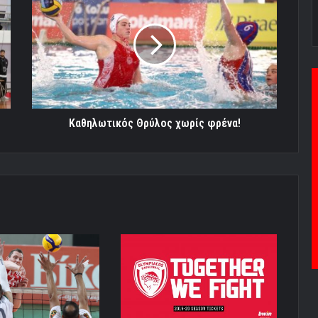
Θρύλος
χωρίς
φρένα!
Καθηλωτικός Θρύλος χωρίς φρένα!