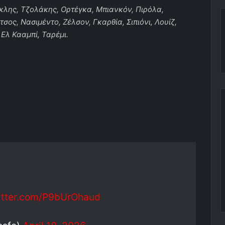
λης, Τζολάκης, Ορτέγκα, Μπιανκόν, Πιρόλα,
σος, Νασιμέντο, Ζέλσον, Γκαρθία, Σιπιόνι, Λουίζ,
 Ελ Κααμπί, Ταρέμι.
witter.com/P9bUrOhaud