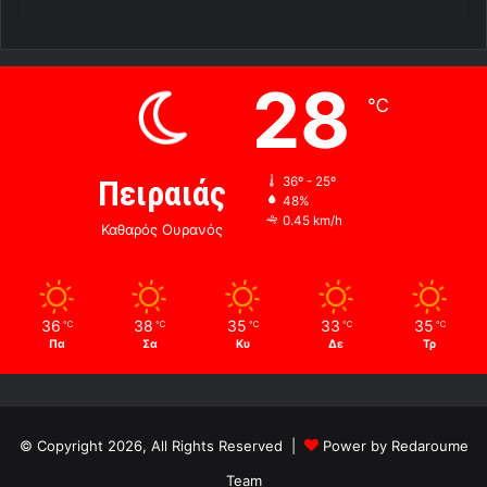
28
℃
Πειραιάς
36º - 25º
48%
0.45 km/h
Καθαρός Ουρανός
36
38
35
33
35
℃
℃
℃
℃
℃
Πα
Σα
Κυ
Δε
Τρ
© Copyright 2026, All Rights Reserved |
Power by Redaroume
Team