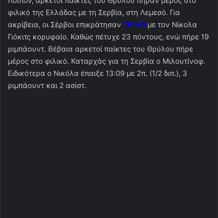
Λοιπόν, αρκετοί παίκτες του Θρύλου πήραν μέρος στο
φιλικό της Ελλάδας με τη Σερβία, στη Λεμεσό. Για
ακρίβεια, οι Σέρβοι επικράτησαν
76-66
με τον Νίκολα
Γιόκιτς κορυφαίο. Καθώς πέτυχε 23 πόντους, ενώ πήρε 19
ριμπάουντ. Βέβαια αρκετοί παίκτες του Θρύλου πήρε
μέρος στο φιλικό. Καταρχάς για τη Σερβία ο Μιλουτίνοφ.
Ειδικότερα ο Νικόλα έπαιξε 13:09 με 2π. (1/2 διπ.), 3
ριμπάουντ και 2 ασίστ.