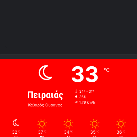
33
℃
Πειραιάς
34º - 31º
36%
1.79 km/h
Καθαρός Ουρανός
32
37
34
35
36
℃
℃
℃
℃
℃