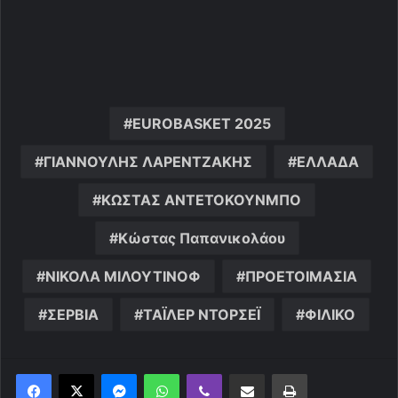
EUROBASKET 2025
ΓΙΑΝΝΟΥΛΗΣ ΛΑΡΕΝΤΖΑΚΗΣ
ΕΛΛΑΔΑ
ΚΩΣΤΑΣ ΑΝΤΕΤΟΚΟΥΝΜΠΟ
Κώστας Παπανικολάου
ΝΙΚΟΛΑ ΜΙΛΟΥΤΙΝΟΦ
ΠΡΟΕΤΟΙΜΑΣΙΑ
ΣΕΡΒΙΑ
ΤΑΪΛΕΡ ΝΤΟΡΣΕΪ
ΦΙΛΙΚΟ
Messenger
WhatsApp
Viber
Κοινοποίηση μέσω ηλεκτρονικού ταχυδρομείου
Εκτύπωση