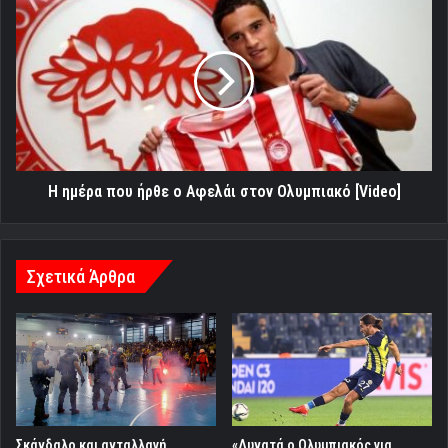
Η
ημέρα
που
ήρθε
ο
Αφελάι
στον
Ολυμπιακό
[Video]
Η ημέρα που ήρθε ο Αφελάι στον Ολυμπιακό [Video]
Σχετικά Άρθρα
Σκάνδαλο και ανταλλαγή
«Δυνατά ο Ολυμπιακός για