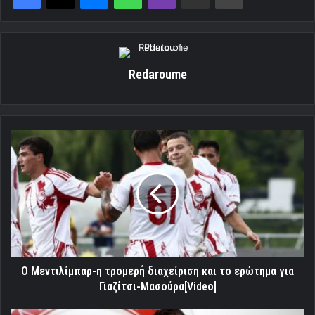
Redaroume
Ο
Μεντιλίμπαρ-
η
τρομερή
διαχείριση
και
τo
ερώτημα
για
Γιαζίτσι-
Ο Μεντιλίμπαρ-η τρομερή διαχείριση και τo ερώτημα για
Μασούρα[Video]
Γιαζίτσι-Μασούρα[Video]