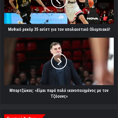
για
τον
απολαυστικό
Ολυμπιακό!
Μυθικό ρεκόρ 35 ασίστ για τον απολαυστικό Ολυμπιακό!
Μπαρτζώκας:
«Είμαι
παρά
πολύ
ικανοποιημένος
με
τον
Τζόουνς»
Μπαρτζώκας: «Είμαι παρά πολύ ικανοποιημένος με τον
Τζόουνς»