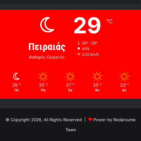
29
℃
Πειραιάς
30º - 28º
46%
3.32 km/h
Καθαρός Ουρανός
29
35
37
35
33
℃
℃
℃
℃
℃
Πε
Πα
Σα
Κυ
Δε
© Copyright 2026, All Rights Reserved |
Power by Redaroume
Team