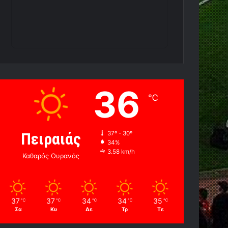
36
℃
Πειραιάς
37º - 30º
34%
3.58 km/h
Καθαρός Ουρανός
37
37
34
34
35
℃
℃
℃
℃
℃
Σα
Κυ
Δε
Τρ
Τε