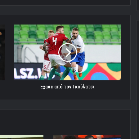
Εχασε
από
τον
Γκούλατσι
Εχασε από τον Γκούλατσι