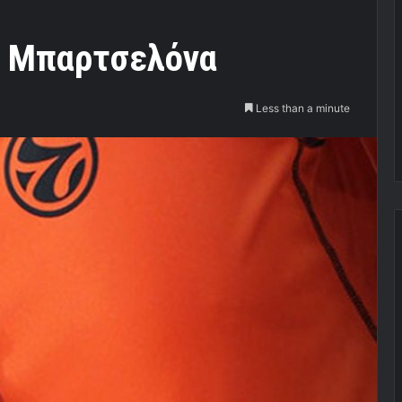
ην Μπαρτσελόνα
Less than a minute