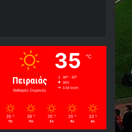
35
℃
Πειραιάς
36º - 30º
36%
3.58 km/h
Καθαρός Ουρανός
35
36
35
35
33
℃
℃
℃
℃
℃
Πε
Πα
Σα
Κυ
Δε