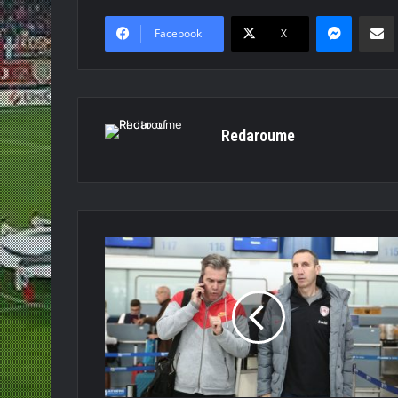
Messen
Κο
Facebook
X
Redaroume
Αναχωρεί
για
Βαρκελώνη