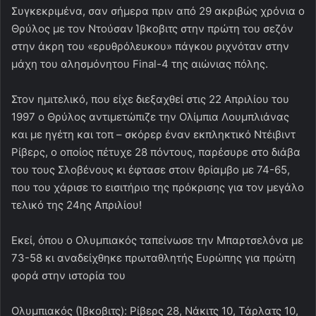
Συγκεκριμένα, σαν σήμερα πριν από 29 ακριβώς χρόνια ο
Θρύλος με τον Ντούσαν Ίβκοβιτς στην πρώτη του σεζόν
στην άκρη του «ερυθρόλευκου» πάγκου ριχνόταν στην
μάχη του αλησμόνητου Final-4 της αιώνιας πόλης.
Στον ημιτελικό, που είχε διεξαχθεί στις 22 Απριλίου του
1997 ο Θρύλος αντιμετώπιζε την Ολίμπια Λουμπλιάνας
και με ηγέτη και τοπ – σκόρερ έναν εκπληκτικό Ντέιβιντ
Ρίβερς, ο οποίος πέτυχε 28 πόντους, παρέσυρε στο διάβα
του τους Σλοβένους κι έφτασε στοιν θρίαμβο με 74-65,
που του χάρισε το εισιτήριο της πρόκρισης για τον μεγάλο
τελικό της 24ης Απριλίου!
Εκεί, όπου ο Ολυμπιακός ταπείνωσε την Μπαρτσελόνα με
73-58 κι αναδείχθηκε πρωταθλητής Ευρώπης για πρώτη
φορά στην ιστορία του
Ολυμπιακός (Ίβκοβιτς): Ρίβερς 28, Νάκιτς 10, Τάρλατς 10,