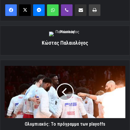
Messenger
WhatsApp
Viber
Κοινοποίηση μέσω ηλεκτρονικού ταχυδρομείου
Εκτύπωση
Κώστας Παλαιολόγος
Ολυμπιακός:
Το
πρόγραμμα
των
playoffs
Ολυμπιακός: Το πρόγραμμα των playoffs