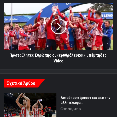
Πρωταθλητές
Ευρώπης
οι
«ερυθρόλευκοι»
μπέμπηδες!
[Video]
Πρωταθλητές Ευρώπης οι «ερυθρόλευκοι» μπέμπηδες!
[Video]
Σχετικά Άρθρα
Αυτοί που πέρασαν και από την
άλλη πλευρά…
01/10/2016