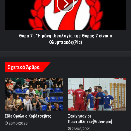
μόνη
ιδεολογία
της
Θύρας
7
είναι
Θύρα 7 : "Η μόνη ιδεολογία της Θύρας 7 είναι ο
ο
Ολυμπιακός(Pic)
Ολυμπιακός(Pic)
Σχετικά Άρθρα
Είδε Θρύλο ο Κοβάτσεβιτς
Ξεκίνησαν οι
Πρωταθλητές[Video-pic]
26/10/2023
26/08/2021