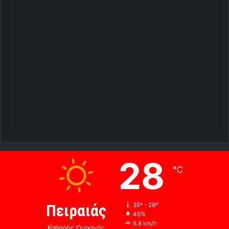
28
℃
Πειραιάς
35º - 26º
46%
6.8 km/h
Καθαρός Ουρανός