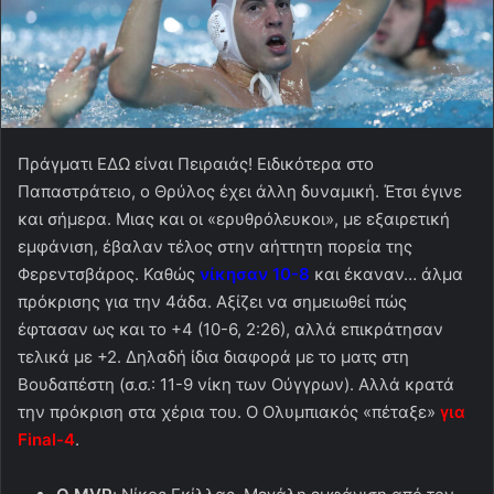
Πράγματι ΕΔΩ είναι Πειραιάς! Ειδικότερα στο
Παπαστράτειο, ο Θρύλος έχει άλλη δυναμική. Έτσι έγινε
και σήμερα. Μιας και οι «ερυθρόλευκοι», με εξαιρετική
εμφάνιση, έβαλαν τέλος στην αήττητη πορεία της
Φερεντσβάρος. Καθώς
νίκησαν 10-8
και έκαναν… άλμα
πρόκρισης για την 4άδα. Αξίζει να σημειωθεί πώς
έφτασαν ως και το +4 (10-6, 2:26), αλλά επικράτησαν
τελικά με +2. Δηλαδή ίδια διαφορά με το ματς στη
Βουδαπέστη (σ.σ.: 11-9 νίκη των Ούγγρων). Αλλά κρατά
την πρόκριση στα χέρια του. Ο Ολυμπιακός «πέταξε»
για
Final-4
.