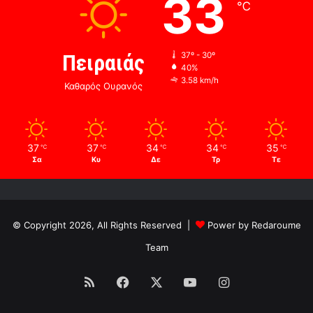
33
℃
Πειραιάς
37º - 30º
40%
3.58 km/h
Καθαρός Ουρανός
37
37
34
34
35
℃
℃
℃
℃
℃
Σα
Κυ
Δε
Τρ
Τε
© Copyright 2026, All Rights Reserved |
Power by Redaroume
Team
RSS
Facebook
X
YouTube
Instagram