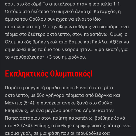
σουτ στο δοκάρι! Το αποτέλεσμα ήταν η ισοπαλία 1-1.
Ωστόσο στο δεύτερο το σκηνικό άλλαξε. Καταρχάς, η
άμυνα του Θρύλου συνέχισε να είναι το ίδιο
αποτελεσματική. Με την Φερεντσβάρος να σκοράρει ένα
τέρμα στο δεύτερο οκτάλεπτο, στον παραπάνω. Όμως, ο
Ολυμπιακός βρήκε γκολ από Βάμος και Γκίλλα. Αξίζει να
σημειωθεί πώς τα δύο του νεαρού ήταν… λίρα εκατό, για
το «ερυθρόλευκο» +3 του ημιχρόνου.
Εκπληκτικός Ολυμπιακός!
Παρότι η ουγγρική ομάδα μπήκε δυνατά στο τρίτο
οκτάλεπτο, με δύο γρήγορα τέρματα από Βάργκα και
Μάντιτς (5-4), η συνέχεια ανήκε ξανά στο Θρύλο.
Επομένως, με ένα μεγάλο σουτ του Δήμου και τον
Παπαναστασίου στον παίκτη παραπάνω, βρέθηκε ξανά
στο +3 (7-4). Επίσης, ο διεθνής περιφερειακός πέτυχε ένα
ακόμα γκολ, σε μια φάση που οι «ερυθρόλευκοι»