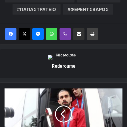
ΠΑΠΑΣΤΡΑΤΕΙΟ
ΦΕΡΕΝΤΣΒΑΡΟΣ
Messenger
WhatsApp
Viber
Κοινοποίηση μέσω ηλεκτρονικού ταχυδρομείου
Εκτύπωση
Redaroume
Χρήστου:
«Δεν
υπάρχει
ταβάνι!»