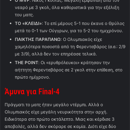
Ο
MVP
: Νίκος Γκίλλας. Μεγάλη εμφάνιση από τον
νεαρό με 3 γκολ, όλα καθοριστικά για την εξέλιξη
του ματς.
ΤΟ «ΚΛΕΙΔΙ»
: Το επί μέρους 5-1 που έκανε ο Θρύλος
μετά το 0-1 των Ούγγρων, για το 5-2 του ημιχρόνου.
ΠΑΙΚΤΗΣ ΠΑΡΑΠΑΝΩ
: Ο Ολυμπιακός είχε
χαμηλότερα ποσοστά από τη Φερεντσβάρος (σ.σ.: 2/9
με 3/9), αλλά δεν τον επηρέασε τελικά.
THE
POINT
: Οι «ερυθρόλευκοι» κράτησαν την
αήττητη Φερεντσβάρος σε 2 γκολ στην επίθεση, στο
πρώτο ημίχρονο.
Άμυνα για
Final-4
Πράγματι το ματς ήταν μεγάλο ντέρμπι. Αλλά ο
Ολυμπιακός είχε μεγάλη νευρικότητα στην αρχή.
Ειδικότερα στο πρώτο οκτάλεπτο. Μιας και κέρδισε 3
αποβολές, αλλά δεν σκόραρε σε καμία. Διότι είχε δύο