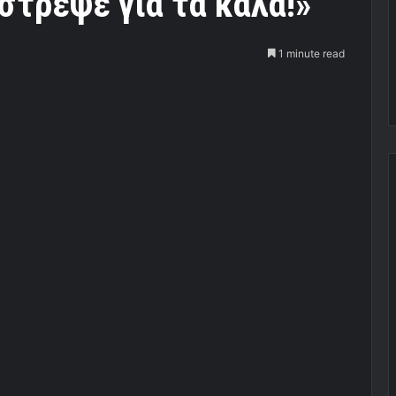
στρεψε για τα καλά!»
1 minute read
σε δυναμική επανεμφάνιση στην ελίτ του ευρωπαίκού
 φετινά κατορθώματα της νταμπλούχου ομάδας πόλο
ίτ του ευρωπαϊκού πόλο, έχει ο Γιώργος Ντόσκας.
λούχων Ελλάδας σε συνέντευξη που παραχώρησε στον
σε ότι ο Θρύλος έχει επιστρέψει και θα διατηρηθεί σε