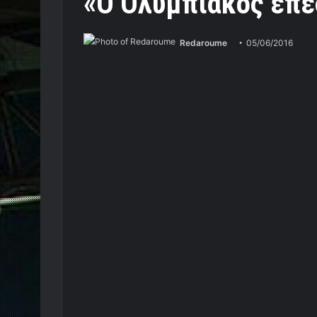
«Ο Ολυμπιακός επέ
Redaroume
05/06/2016
Στο γεγονός ότι ο Ολυμπιακός πραγματοποίη
πόλο, αναφέρθηκε ο Γιώργος Ντόσκας.
Γράφει ο Κώστας Παλαιολόγος
Κάθε λόγο να αισθάνεται υπερήφανος για τα
του Ολυμπιακού, που τον επανέφεραν στην ελ
Ο Χιώτης διεθνής περιφερειακός των νταμπ
ραδιοφωνικό σταθμό Sport 24 Radio 103,3 τόνι
αυτό το επίπεδο.