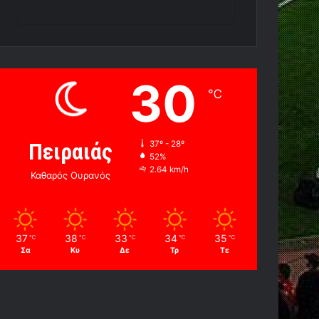
30
℃
Πειραιάς
37º - 28º
52%
2.64 km/h
Καθαρός Ουρανός
37
38
33
34
35
℃
℃
℃
℃
℃
Σα
Κυ
Δε
Τρ
Τε