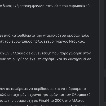
εν καταφέραμε να κερδίσουμε και να πάρουμε το
ολύ επιτυχημένη χρονιά, για εμάς και τον Ολυμπιακό.
αία της συμμετοχή σε Final4 το 2007, στο Μιλάνο.
κός επέστρεψε. Νομίζω ότι το έχουν καταλάβει όλοι
ία ομάδα που συμμετέχει στο Final6 σχεδόν κάθε
α εμάς ήταν η πρώτη συμμετοχή. Ουσιαστικά για όλα τα
δα του Ολυμπιακού. Είναι χαμηλός ο μέσος όρος
για τα καλά και παραδοσιακές δυνάμεις στον χώρο, το
κό του χρόνου να είναι πρωταθλητής Ευρώπης».
ναι η δύναμη μας. Μας στηρίζουν στα εύκολα και στα
καταφέραμε να τους ικανοποιήσουμε. Γνωρίζουμε ότι
 Είμαστε στεναχωρημένοι και γι” αυτό τον λόγο. Ο