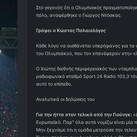
Αναλυτικά οι δηλώσεις του
Για την ήττα στον τελικό από την Γιούνγκ:
«Δ
Ευρωπαϊκό. Παρ” όλα αυτά νομίζω είναι μία π
Μην ξεχνάμε ότι η ομάδα μετρούσε την τελευτ
Έχουν περάσει εννιά χρόνια, αλλά ο Ολυμπια
στην Ευρώπη αυτό».
Για το μέλλον της ομάδας:
«Αντιμετωπίσαμε μ
χρόνο. Έχει 7-8 τελικούς Τσάμπιονς Λιγκ. Γι
παιδιά. Το μέλλον είναι μπροστά για την ομά
ηλικίας. Θεωρώ ότι ο Ολυμπιακός επέστρεψε 
κατάλαβαν. Όλοι θα περιμένουν τον Ολυμπια
Για τον κόσμο του Ολυμπιακού:
«Ο κόσμος εί
δύσκολα και είναι πάντα εκεί για εμάς. Δεν 
έκαναν μεγάλο ταξίδι για να είναι κοντά μας.