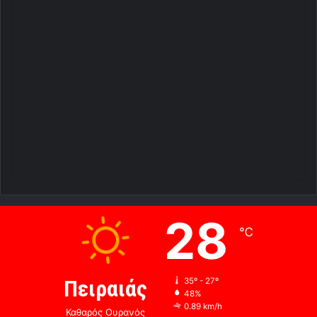
28
℃
Πειραιάς
35º - 27º
48%
0.89 km/h
Καθαρός Ουρανός