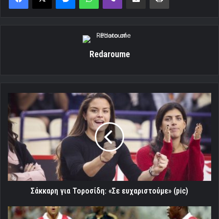
Redaroume
Σάκκαρη
για
Τοροσίδη:
«Σε
ευχαριστούμε»
(pic)
Σάκκαρη για Τοροσίδη: «Σε ευχαριστούμε» (pic)
H