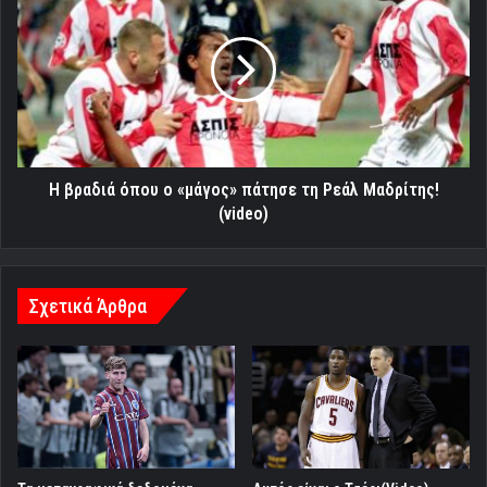
βραδιά
όπου
ο
«μάγος»
πάτησε
τη
Ρεάλ
Μαδρίτης!
(video)
H βραδιά όπου ο «μάγος» πάτησε τη Ρεάλ Μαδρίτης!
(video)
Σχετικά Άρθρα