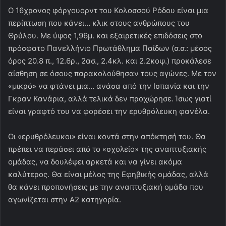
Ο 16χρονος φόργουορντ του Κολοσσού Ρόδου είναι μια
περίπτωση που κάνει… κλικ στους ανθρώπους του
Θρύλου. Με ύψος 1,96μ. και εξαιρετικές επιδόσεις στο
πρόσφατο Πανελλήνιο Πρωτάθλημα Παίδων (σ.σ.: μέσος
όρος 20.8 π., 12.6ρ., 2ασ., 2.4κλ. και 2.2κοψ.) προκάλεσε
αίσθηση σε όσους παρακολούθησαν τους αγώνες. Με τον
«μικρό» να φτάνει μια… ανάσα από την Ισπανία και την
Γκραν Κανάρια, αλλά τελικά δεν προχώρησε. Ίσως γιατί
είναι γραφτό του να φορέσει την ερυθρόλευκη φανέλα.
Οι «ερυθρόλευκοι» είναι κοντά στην απόκτησή του. Θα
πρέπει να περάσει από το «σχολείο» της αναπτυξιακής
ομάδας, να δουλέψει αρκετά και να γίνει ακόμα
καλύτερος. Θα είναι μέλος της Εφηβικής ομάδας, αλλά
θα κάνει προπονήσεις με την αναπτυξιακή ομάδα που
αγωνίζεται στην Α2 κατηγορία.