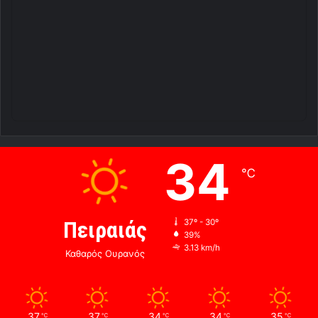
34
℃
Πειραιάς
37º - 30º
39%
3.13 km/h
Καθαρός Ουρανός
37
37
34
34
35
℃
℃
℃
℃
℃