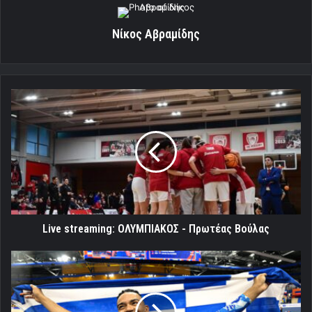
Νίκος Αβραμίδης
Live
streaming:
ΟΛΥΜΠΙΑΚΟΣ
-
Πρωτέας
Βούλας
Live streaming: ΟΛΥΜΠΙΑΚΟΣ - Πρωτέας Βούλας
Καραλής:
Ασημένιος
στο
Παγκόσμιο