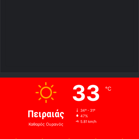
33
℃
Πειραιάς
34º - 31º
47%
5.81 km/h
Καθαρός Ουρανός