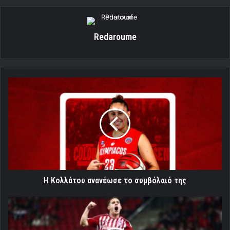
Redaroume
Η
Κολλάτου
ανανέωσε
το
συμβόλαιό
της
Η Κολλάτου ανανέωσε το συμβόλαιό της
Eμεινε
στην
ιστορία