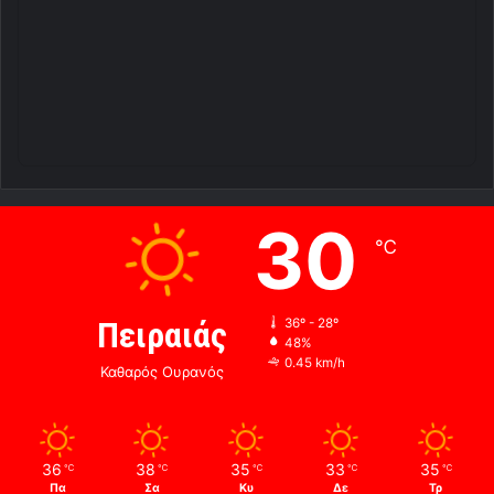
30
℃
Πειραιάς
36º - 28º
48%
0.45 km/h
Καθαρός Ουρανός
36
38
35
33
35
℃
℃
℃
℃
℃
Πα
Σα
Κυ
Δε
Τρ