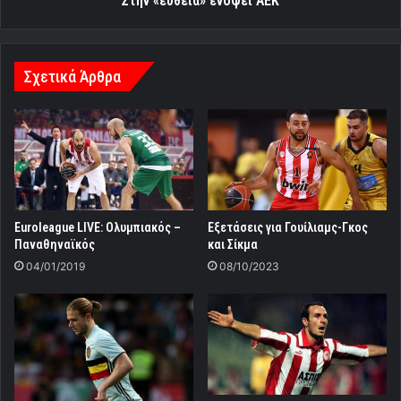
Στην «ευθεία» ενόψει ΑΕΚ
Σχετικά Άρθρα
Euroleague LIVE: Ολυμπιακός –
Εξετάσεις για Γουίλιαμς-Γκος
Παναθηναϊκός
και Σίκμα
04/01/2019
08/10/2023