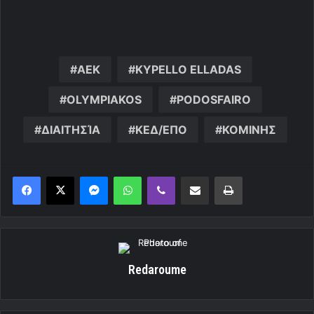
AEK
KYPELLO ELLADAS
OLYMPIAKOS
PODOSFAIRO
ΔΙΑΙΤΗΣΊΑ
ΚΕΔ/ΕΠΟ
ΚΟΜΙΝΗΣ
Messenger
WhatsApp
Viber
Κοινοποίηση μέσω ηλεκτρονικού ταχυδρομείου
Εκτύπωση
Redaroume