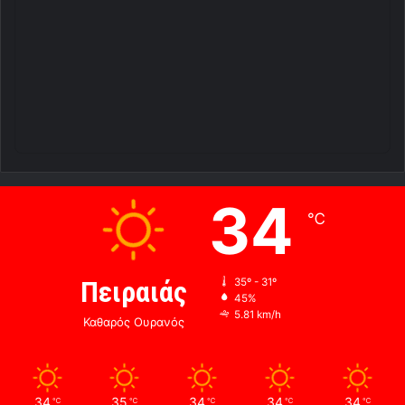
34
℃
Πειραιάς
35º - 31º
45%
5.81 km/h
Καθαρός Ουρανός
34
35
34
34
34
℃
℃
℃
℃
℃