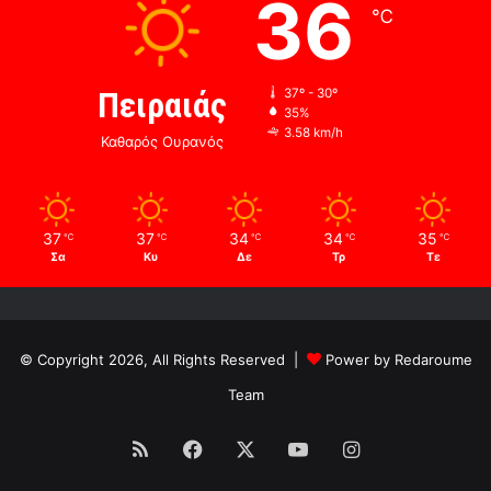
36
℃
Πειραιάς
37º - 30º
35%
3.58 km/h
Καθαρός Ουρανός
37
37
34
34
35
℃
℃
℃
℃
℃
Σα
Κυ
Δε
Τρ
Τε
© Copyright 2026, All Rights Reserved |
Power by Redaroume
Team
RSS
Facebook
X
YouTube
Instagram