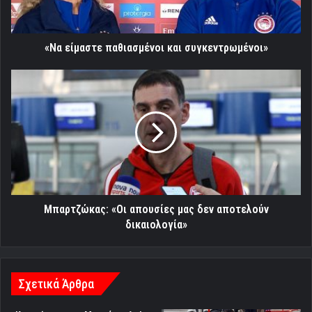
«Να είμαστε παθιασμένοι και συγκεντρωμένοι»
Μπαρτζώκας:
«Οι
απουσίες
μας
δεν
αποτελούν
δικαιολογία»
Μπαρτζώκας: «Οι απουσίες μας δεν αποτελούν
δικαιολογία»
Σχετικά Άρθρα