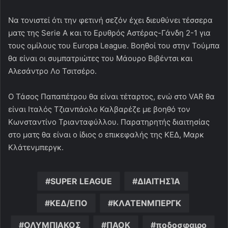
Να τονιστεί ότι την φετινή σεζόν έχει διευθύνει τέσσερα
ματς της Serie A και το Ερυθρός Αστέρας-Γάνδη 2-1 για
τους ομίλους του Europa League. Βοηθοί του στην Τούμπα
θα είναι οι συμπατριώτες του Μάουρο Βιβέντσι και
Αλεσάντρο Λο Τσιτσέρο.
Ο Τάσος Παπαπέτρου θα είναι τέταρτος, ενώ στο VAR θα
είναι Ιταλός Τζιανπάολο Καλβαρέζε με βοηθό τον
Κωνσταντίνο Τριανταφύλλου. Παρατηρητής διαιτησίας
στο ματς θα είναι ο ίδιος ο επικεφαλής της ΚΕΔ, Μαρκ
Κλάτενμπεργκ.
SUPER LEAGUE
ΔΙΑΙΤΗΣΊΑ
ΚΕΔ/ΕΠΟ
ΚΛΑΤΕΝΜΠΕΡΓΚ
ΟΛΥΜΠΙΑΚΟΣ
ΠΑΟΚ
ποδοσφαιρο