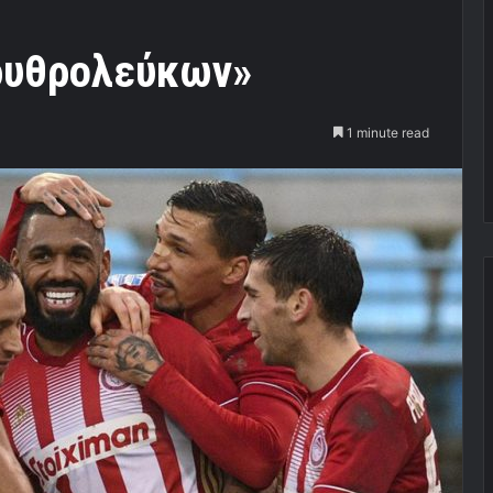
ρυθρολεύκων»
1 minute read