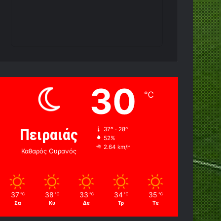
30
℃
Πειραιάς
37º - 28º
52%
2.64 km/h
Καθαρός Ουρανός
37
38
33
34
35
℃
℃
℃
℃
℃
Σα
Κυ
Δε
Τρ
Τε