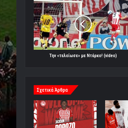
Την
«τελείωσε»
με
Ντάρκο!
(video)
Την «τελείωσε» με Ντάρκο! (video)
Σχετικά Άρθρα