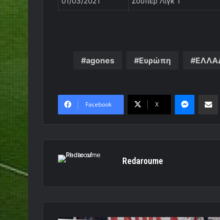
01/03/2021
Σούπερ Λιγκ 1
agones
Eυρώπη
ΕΛΛΑ
Messen
Κο
Facebook
X
Redaroume