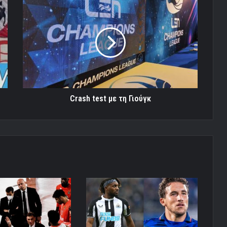
Crash
test
με
τη
Γιούγκ
Crash test με τη Γιούγκ