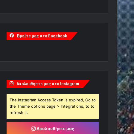
Βρείτε μας στο Facebook
Ακολουθήστε μας στο Instagram
The Instagram Access Token is expired, Go to
the Theme options page > Integrations, to to
refresh it.
Ακολουθήστε μας