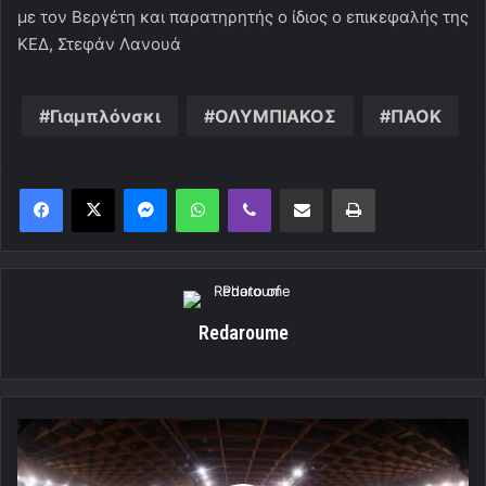
με τον Βεργέτη και παρατηρητής ο ίδιος ο επικεφαλής της
ΚΕΔ, Στεφάν Λανουά
Γιαμπλόνσκι
ΟΛΥΜΠΙΑΚΟΣ
ΠΑΟΚ
Messenger
WhatsApp
Viber
Κοινοποίηση μέσω ηλεκτρονικού ταχυδρομείου
Εκτύπωση
Redaroume
Μώραλης:
«Να
πάρει