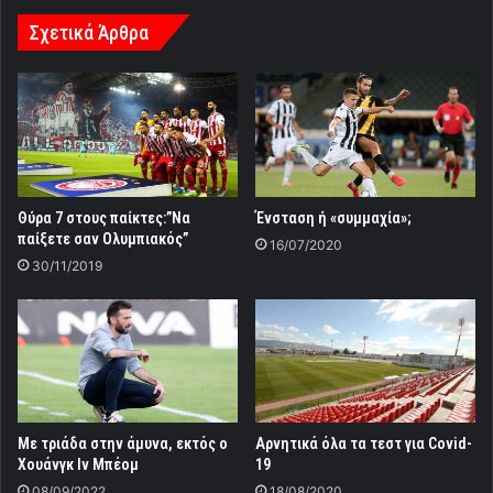
Σχετικά Άρθρα
Θύρα 7 στους παίκτες:”Να
Ένσταση ή «συμμαχία»;
παίξετε σαν Ολυμπιακός”
16/07/2020
30/11/2019
Με τριάδα στην άμυνα, εκτός ο
Αρνητικά όλα τα τεστ για Covid-
Χουάνγκ Ιν Μπέομ
19
08/09/2022
18/08/2020