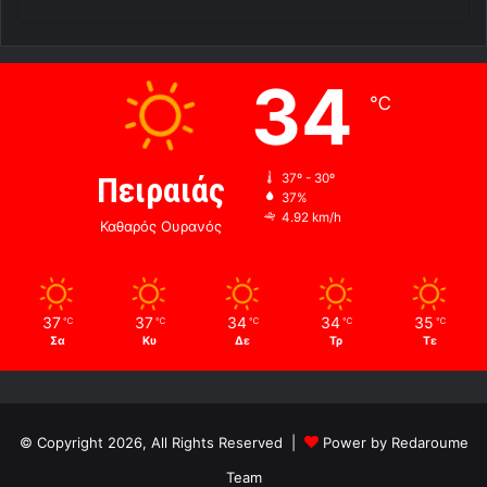
34
℃
Πειραιάς
37º - 30º
37%
4.92 km/h
Καθαρός Ουρανός
37
37
34
34
35
℃
℃
℃
℃
℃
Σα
Κυ
Δε
Τρ
Τε
© Copyright 2026, All Rights Reserved |
Power by Redaroume
Team