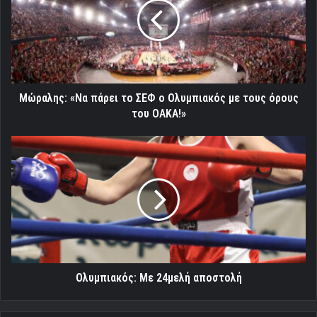
το
ΣΕΦ
ο
Ολυμπιακός
με
τους
όρους
Μώραλης: «Να πάρει το ΣΕΦ ο Ολυμπιακός με τους όρους
του
του ΟΑΚΑ!»
ΟΑΚΑ!»
Ολυμπιακός:
Με
24μελή
αποστολή
Ολυμπιακός: Με 24μελή αποστολή