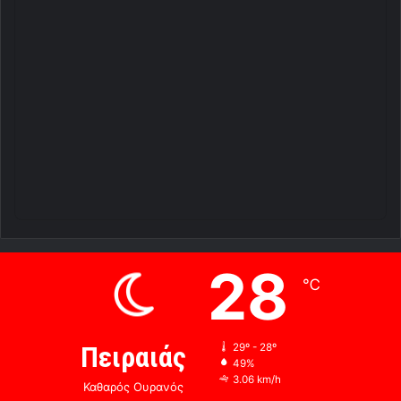
28
℃
Πειραιάς
29º - 28º
49%
3.06 km/h
Καθαρός Ουρανός