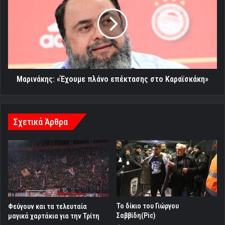
πλάνο
επέκτασης
στο
Καραϊσκάκη»
Μαρινάκης: «Έχουμε πλάνο επέκτασης στο Καραϊσκάκη»
Σχετικά Άρθρα
Το δίκιο του Γιώργου
Φεύγουν και τα τελευταία
Σαββίδη(Pic)
μαγικά χαρτάκια για την Τρίτη