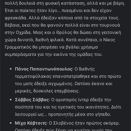
πολλή δουλειά στη φυσική κατάσταση, αλλά και με βάρη.
Έτσι οι παίκτες ήταν λίγο… πιασμένοι και δεν είχαν
φρεσκάδα. Αλλά έδειξαν κάποια από τα στοιχεία τους.
Βέβαια, εκεί που θα φανούν πολλά είναι στο τουρνουά
στην Οχρίδα. Μιας και ο Θρύλος θα δώσει στη γειτονική
χώρα δυνατά, διεθνή φιλικά. Κατά συνέπεια, ο Νίκος
Γραμματικός θα μπορέσει να βγάλει χρήσιμα
συμπεράσματα για την εικόνα της ομάδας του.
Πάνος Παπαντωνόπουλος
: Ο διεθνής
τερματοφύλακας επαναπατρίσθηκε και στο πρώτο
του ματς έδειξε αγχωμένος. Ωστόσο έκανε και
μερικές, δύσκολες επεμβάσεις.
Σάββας Σάββας
: Ο αριστερός ίντερ έδειξε την
ποιότητά του και τις ηγετικές του ικανότητες. Διότι
λειτουργεί ως… προπονητής μέσα στο γήπεδο.
Μίχα Κάβτσιτς
: Ο Σλοβένος ήταν πρώτος σκόρερ.
Ωστόσο έδειξε πώς ξέρει να κινείται χωρίς την