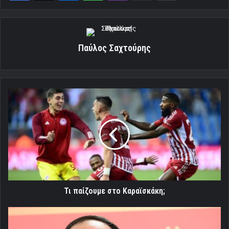
Παύλος Σαχτούρης
Τι
παίζουμε
στο
Καραϊσκάκη;
Τι παίζουμε στο Καραϊσκάκη;
Μαρινάκης:
«Έχουμε