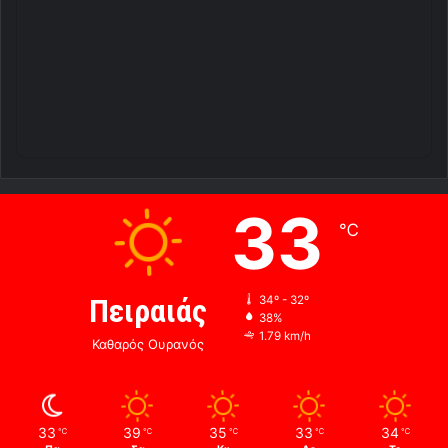
33
℃
Πειραιάς
34º - 32º
38%
1.79 km/h
Καθαρός Ουρανός
33
39
35
33
34
℃
℃
℃
℃
℃