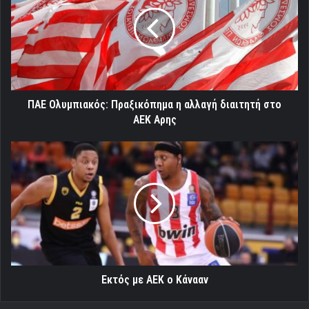
Πραξικόπημα
η
αλλαγή
διαιτητή
στο
ΑΕΚ
Αρης
ΠΑΕ Ολυμπιακός: Πραξικόπημα η αλλαγή διαιτητή στο
ΑΕΚ Αρης
Εκτός
με
ΑΕΚ
ο
Κάνααν
Εκτός με ΑΕΚ ο Κάνααν