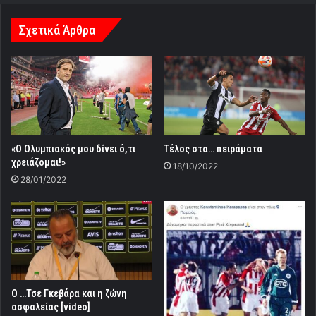
Σχετικά Άρθρα
«Ο Ολυμπιακός μου δίνει ό,τι
Τέλος στα… πειράματα
χρειάζομαι!»
18/10/2022
28/01/2022
Ο …Τσε Γκεβάρα και η ζώνη
ασφαλείας [video]