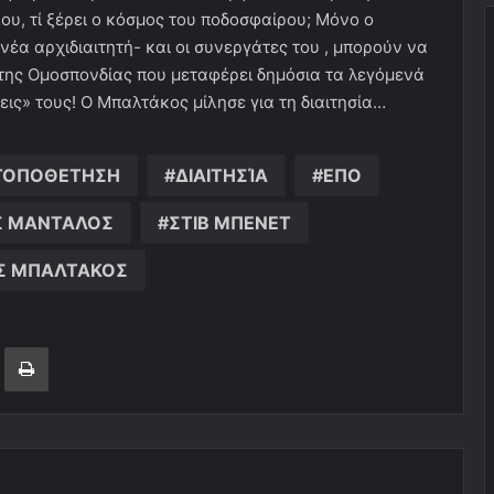
ου, τί ξέρει ο κόσμος του ποδοσφαίρου; Μόνο ο
νέα αρχιδιαιτητή- και οι συνεργάτες του , μπορούν να
ς της Ομοσπονδίας που μεταφέρει δημόσια τα λεγόμενά
εις» τους! Ο Μπαλτάκος μίλησε για τη διαιτησία…
ΤΟΠΟΘΕΤΗΣΗ
ΔΙΑΙΤΗΣΊΑ
ΕΠΟ
Σ ΜΑΝΤΑΛΟΣ
ΣΤΙΒ ΜΠΕΝΕΤ
Σ ΜΠΑΛΤΑΚΟΣ
ger
ινοποίηση μέσω ηλεκτρονικού ταχυδρομείου
Εκτύπωση