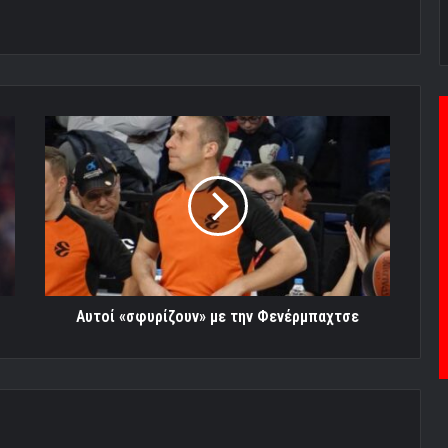
Αυτοί
«σφυρίζουν»
με
την
Φενέρμπαχτσε
Αυτοί «σφυρίζουν» με την Φενέρμπαχτσε