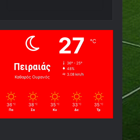
27
℃
Πειραιάς
36º - 25º
48%
3.08 km/h
Καθαρός Ουρανός
36
38
35
33
35
℃
℃
℃
℃
℃
Πα
Σα
Κυ
Δε
Τρ