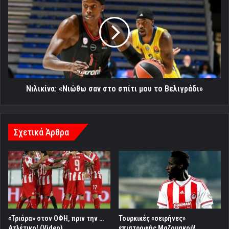
«Νιώθω
σαν
στο
σπίτι
μου
το
Βελιγράδι»
Νιλικίνα: «Νιώθω σαν στο σπίτι μου το Βελιγράδι»
Σχετικά Άρθρα
«Τριάρα» στον ΟΦΗ, πριν την …
Τουρκικές «σειρήνες»
Ατλέτικο! (Video)
επιστροφής Μαζουακού!