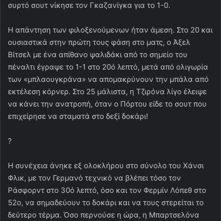
συρτό σουτ νίκησε τον Γκαζανίγκα για το 1-0.
Η απάντηση των φιλοξενούμενων ήταν άμεση. Στο 20 και
ουσιαστικά στην πρώτη τους φάση στο ματς, ο Άξελ
Βίτσελ με ένα απίθανο ψαλιδάκι από το σημείο του
πέναλτι έγραψε το 1-1 στο 20ό λεπτό, μετά από ολιγωρία
των «μπλαουγκράνα» να απομακρύνουν την μπάλα από
εκτέλεση κόρνερ. Στο 25 μάλιστα, η Τζιρόνα λίγο έλειψε
να κάνει την ανατροπή, όταν ο Πόρτου είδε το σουτ που
επιχείρησε να σταματά στο δεξί δοκάρι!
?
Η συνέχεια άνηκε εξ ολοκλήρου στο σύνολο του Χάνσι
Φλικ, με τον Γερμανό τεχνικό να βλέπει τόσο τον
Ράσφορντ στο 30ό λεπτό, όσο και τον Φερμίν Λόπεθ στο
52ο, να σημαδεύουν το δοκάρι και να τους στερείται το
δεύτερο τέρμα. Όσο περνούσε η ώρα, η Μπαρτσελόνα