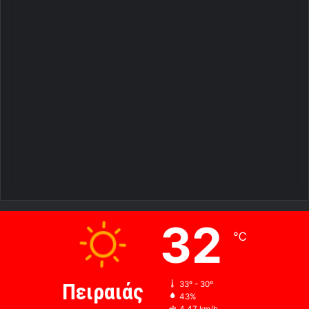
32
℃
Πειραιάς
33º - 30º
43%