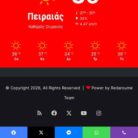
Πειραιάς
37º - 30º
34%
4.47 km/h
Καθαρός Ουρανός
36
37
34
35
36
℃
℃
℃
℃
℃
Σα
Κυ
Δε
Τρ
Τε
© Copyright 2026, All Rights Reserved |
Power by Redaroume
Team
RSS
Facebook
X
YouTube
Instagram