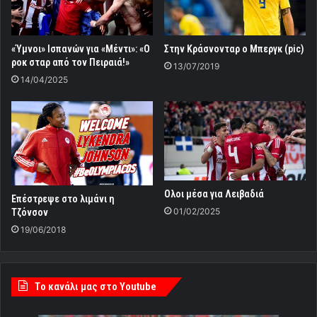
«Ύμνοι» Ισπανών για «Μέντι»: «Ο
Στην Κράσνονταρ ο Μπεργκ (pic)
ροκ σταρ από τον Πειραιά!»
13/07/2019
14/04/2025
Ολοι μέσα για Λειβαδιά
Επέστρεψε στο λιμάνι η
01/02/2025
Τζόνσον
19/06/2018
Tο κανάλι μας στο Youtube