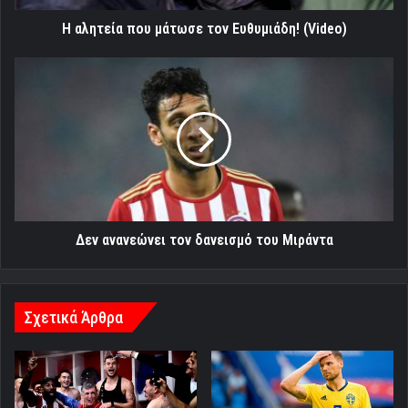
Η αλητεία που μάτωσε τον Ευθυμιάδη! (Video)
Δεν
ανανεώνει
τον
δανεισμό
του
Μιράντα
Δεν ανανεώνει τον δανεισμό του Μιράντα
Σχετικά Άρθρα