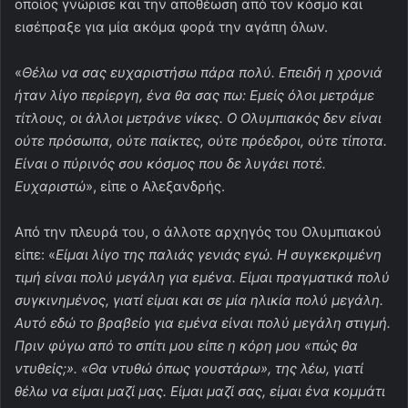
οποίος γνώρισε και την αποθέωση από τον κόσμο και
εισέπραξε για μία ακόμα φορά την αγάπη όλων.
«
Θέλω να σας ευχαριστήσω πάρα πολύ. Επειδή η χρονιά
ήταν λίγο περίεργη, ένα θα σας πω: Εμείς όλοι μετράμε
τίτλους, οι άλλοι μετράνε νίκες. Ο Ολυμπιακός δεν είναι
ούτε πρόσωπα, ούτε παίκτες, ούτε πρόεδροι, ούτε τίποτα.
Είναι ο πύρινός σου κόσμος που δε λυγάει ποτέ.
Ευχαριστώ
», είπε ο Αλεξανδρής.
Από την πλευρά του, ο άλλοτε αρχηγός του Ολυμπιακού
είπε: «
Είμαι λίγο της παλιάς γενιάς εγώ. Η συγκεκριμένη
τιμή είναι πολύ μεγάλη για εμένα. Είμαι πραγματικά πολύ
συγκινημένος, γιατί είμαι και σε μία ηλικία πολύ μεγάλη.
Αυτό εδώ το βραβείο για εμένα είναι πολύ μεγάλη στιγμή.
Πριν φύγω από το σπίτι μου είπε η κόρη μου «πώς θα
ντυθείς;». «Θα ντυθώ όπως γουστάρω», της λέω, γιατί
θέλω να είμαι μαζί μας. Είμαι μαζί σας, είμαι ένα κομμάτι