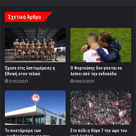
Σχετικά Άρθρα
Έχασε στις λεπτομέρειες η
Ο Φορτούνης δεν γίνεται να
Εθνική στον τελικό
λείπει από την ενδεκάδα
21/02/2021
09/03/2021
Το ποστάρισμα των
Στο πόδι η Θύρα 7 την ώρα του