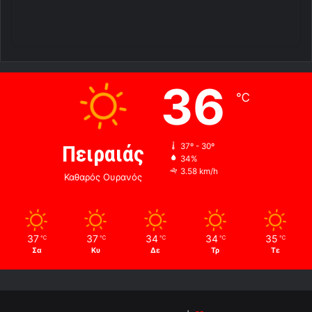
36
℃
Πειραιάς
37º - 30º
34%
3.58 km/h
Καθαρός Ουρανός
37
37
34
34
35
℃
℃
℃
℃
℃
Σα
Κυ
Δε
Τρ
Τε