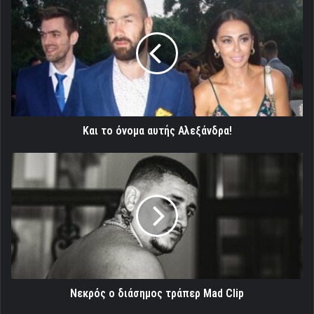
το
όνομα
αυτής
Αλεξάνδρα!
Και το όνομα αυτής Αλεξάνδρα!
Νεκρός
ο
διάσημος
τράπερ
Mad
Clip
Νεκρός ο διάσημος τράπερ Mad Clip