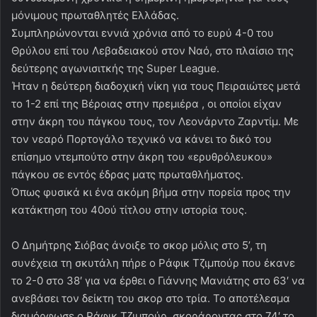
μόνιμους πρωταθλητές Ελλάδας.
Συμπληρώνονται εννιά χρόνια από το ευρύ 4-0 του
Θρύλου επί του Λεβαδειακού στον Ναό, στο πλαίσιο της
δεύτερης αγωνισιτκής της Super League.
Ήταν η δεύτερη διαδοχική νίκη για τους Πειραιώτες μετά
το 1-2 επί της Βέροιας στην πρεμιέρα , οι οποίοι είχαν
στην άκρη του πάγκου τους, τον Λεονάρντο Ζαρντίμ. Με
τον νεαρό Πορτογάλο τεχνικό να κάνει το δικό του
επίσημο ντεμπούτο στην άκρη του «ερυθρόλευκου»
πάγκου σε εντός έδρας ματς πρωταθλήματος.
Όπως φυσικά κι ένα ακόμη βήμα στην πορεία προς την
κατάκτηση του 40ού τίτλου στην ιστορία τους.
Ο Δημήτρης Σιόβας άνοιξε το σκορ μόλις στο 5’, τη
συνέχεια τη σκυτάλη πήρε ο Ράφικ Τζιμπούρ που έκανε
το 2-0 στο 38′ για να έρθει ο Γιάννης Μανιάτης στο 63′ να
ανεβάσει τον δείκτη του σκορ στο τρία. Το αποτέλεσμα
διαμόρφωσε ο Ράφικ Τζιμπούρ, σκοράροντας στο 74′ το